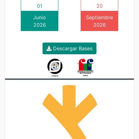
01
20
Junio
Septiembre
2026
2026
Descargar Bases