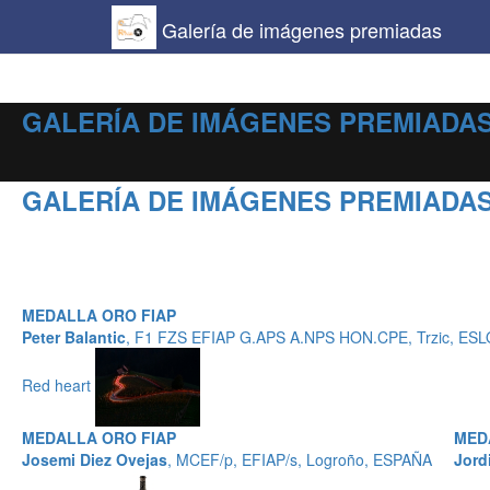
Galería de imágenes premiadas
GALERÍA DE IMÁGENES PREMIADAS
GALERÍA DE IMÁGENES PREMIADAS
MEDALLA ORO FIAP
Peter Balantic
, F1 FZS EFIAP G.APS A.NPS HON.CPE, Trzic, ES
Red heart
MEDALLA ORO FIAP
MED
Josemi Diez Ovejas
, MCEF/p, EFIAP/s, Logroño, ESPAÑA
Jord