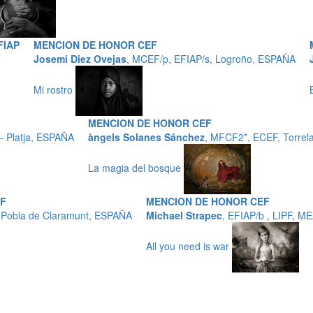
FIAP
MENCION DE HONOR CEF
Josemi Diez Ovejas
, MCEF/p, EFIAP/s, Logroño, ESPAÑA
Mi rostro
MENCION DE HONOR CEF
 Platja, ESPAÑA
àngels Solanes Sánchez
, MFCF2*, ECEF, Torrel
La magia del bosque
EF
MENCION DE HONOR CEF
a Pobla de Claramunt, ESPAÑA
Michael Strapec
, EFIAP/b , LIPF, 
All you need is war