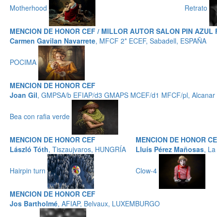
Motherhood
Retrato
MENCION DE HONOR CEF / MILLOR AUTOR SALON PIN AZUL 
Carmen Gavilan Navarrete
, MFCF 2* ECEF, Sabadell, ESPAÑA
POCIMA
MENCION DE HONOR CEF
Joan Gil
, GMPSA/b EFIAP/d3 GMAPS MCEF/d1 MFCF/pl, Alcanar -
Bea con rafia verde
MENCION DE HONOR CEF
MENCION DE HONOR C
László Tóth
, Tiszaujvaros, HUNGRÍA
Lluís Pérez Mañosas
, L
Hairpin turn
Clow-4
MENCION DE HONOR CEF
Jos Bartholmé
, AFIAP, Belvaux, LUXEMBURGO