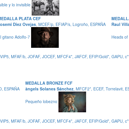
sible y lo invisible
MEDALLA PLATA CEF
MEDALL
osemi Diez Ovejas
, MCEF/p, EFIAP/s, Logroño, ESPAÑA
Raul Vill
l gitano Adolfo-7
Heads of
_VIP5, MFAF/b, JOFAF, JOCEF, MFCF4*, JAFCF, EFIP/Gold*, GAPU,
MEDALLA BRONZE FCF
ZO, ESPAÑA
àngels Solanes Sánchez
, MFCF2*, ECEF, Torrelavit, 
Pequeño lobezno
_VIP5, MFAF/b, JOFAF, JOCEF, MFCF4*, JAFCF, EFIP/Gold*, GAPU,