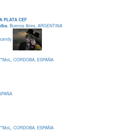
A PLATA CEF
alba
, Buenos Aires, ARGENTINA
 candy
 c***MoL, CORDOBA, ESPAÑA
ESPAÑA
 c***MoL, CORDOBA, ESPAÑA