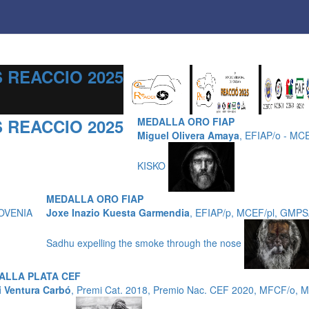
 REACCIO 2025
 REACCIO 2025
MEDALLA ORO FIAP
Miguel Olivera Amaya
, EFIAP/o - MC
KISKO
MEDALLA ORO FIAP
LOVENIA
Joxe Inazio Kuesta Garmendia
, EFIAP/p, MCEF/pl, GMP
Sadhu expelling the smoke through the nose
ALLA PLATA CEF
i Ventura Carbó
, Premi Cat. 2018, Premio Nac. CEF 2020, MFCF/o, 