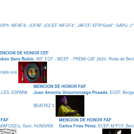
_VIP5, MFAF/b, JOFAF, JOCEF, MFCF4*, JAFCF, EFIP/Gold*, GAPU,
ENCION DE HONOR CEF
uben Sanz Rubio
, M5* FCF - MCEF - PREMI CAT 2023, Roda de Ber
irada ous
MENCION DE HONOR FAF
LLÉS, ESPAÑA
Juan Antonio Unzurrunzaga Posada
, ECEF, Berg
BEATRIZ 3
 FAF
MENCION DE HONOR FAF
A-MAFOSZ/s, Gyor, HUNGRÍA
Carlos Frias Pérez
, ECEF-M*FCF, Bar