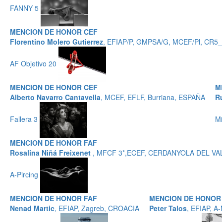
FANNY 5
MENCION DE HONOR CEF
Florentino Molero Gutierrez
, EFIAP/P, GMPSA/G, MCEF/Pl, CR5
AF Objetivo 20
MENCION DE HONOR CEF
M
Alberto Navarro Cantavella
, MCEF, EFLF, Burriana, ESPAÑA
R
Fallera 3
M
MENCION DE HONOR FAF
Rosalina Niñá Freixenet
, MFCF 3*,ECEF, CERDANYOLA DEL VA
A-Pircing
MENCION DE HONOR FAF
MENCION DE HONOR
Nenad Martic
, EFIAP, Zagreb, CROACIA
Peter Talos
, EFIAP, 