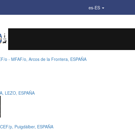
es-ES
EF/o - MFAF/o, Arcos de la Frontera, ESPAÑA
SA, LEZO, ESPAÑA
MCEF/p, Puigdàlber, ESPAÑA