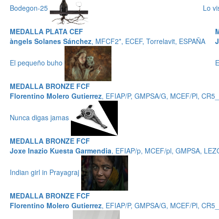
Bodegon-25
Lo vi
MEDALLA PLATA CEF
àngels Solanes Sánchez
, MFCF2*, ECEF, Torrelavit, ESPAÑA
J
El pequeño buho
E
MEDALLA BRONZE FCF
Florentino Molero Gutierrez
, EFIAP/P, GMPSA/G, MCEF/Pl, CR5
Nunca digas jamas
MEDALLA BRONZE FCF
Joxe Inazio Kuesta Garmendia
, EFIAP/p, MCEF/pl, GMPSA, LE
Indian girl in Prayagraj
MEDALLA BRONZE FCF
Florentino Molero Gutierrez
, EFIAP/P, GMPSA/G, MCEF/Pl, CR5