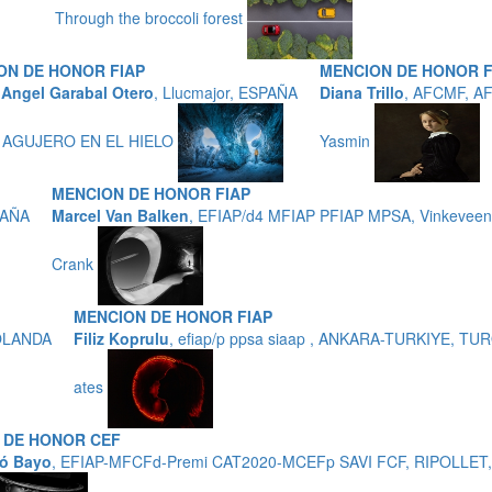
Through the broccoli forest
ON DE HONOR FIAP
MENCION DE HONOR F
 Angel Garabal Otero
, Llucmajor, ESPAÑA
Diana Trillo
, AFCMF, AF
 AGUJERO EN EL HIELO
Yasmin
MENCION DE HONOR FIAP
PAÑA
Marcel Van Balken
, EFIAP/d4 MFIAP PFIAP MPSA, Vinkevee
Crank
MENCION DE HONOR FIAP
HOLANDA
Filiz Koprulu
, efiap/p ppsa siaap , ANKARA-TURKIYE, TU
ates
 DE HONOR CEF
ó Bayo
, EFIAP-MFCFd-Premi CAT2020-MCEFp SAVI FCF, RIPOLLET