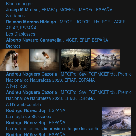
Blanc o negre
Josep M Molist
, EFIAP/g, MCEF/pt, MFCFo, ESPAÑA
Sardanes
Raimon Moreno Hidalgo
, MFCF - JOFCF - HonFCF - ACEF -
AFIAP, ESPAÑA
Les Diablesses
Alberto Navarro Cantavella
, MCEF, EFLF, ESPAÑA
Dientes
Andreu Noguero Cazorla
, MFCF/d, Savi FCF,MCEF/d3, Premio
Nacional de Naturaleza 2023, EFIAP, ESPAÑA
A Ivet i cuc
Andreu Noguero Cazorla
, MFCF/d, Savi FCF,MCEF/d3, Premio
Nacional de Naturaleza 2023, EFIAP, ESPAÑA
A NY amb bombin
Rodrigo Núñez Buj
, ESPAÑA
La magia de Stokksnes
Rodrigo Núñez Buj
, ESPAÑA
La realidad es más impresionante que los sueños
Rodrigo Núñez Buj
, ESPAÑA