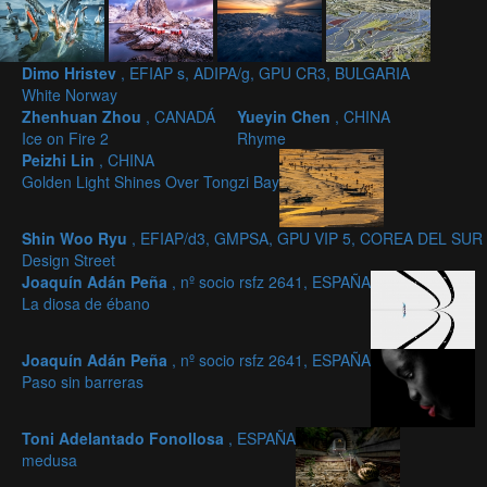
Dimo Hristev
, EFIAP s, ADIPA/g, GPU CR3, BULGARIA
White Norway
Zhenhuan Zhou
, CANADÁ
Yueyin Chen
, CHINA
Ice on Fire 2
Rhyme
Peizhi Lin
, CHINA
Golden Light Shines Over Tongzi Bay
Shin Woo Ryu
, EFIAP/d3, GMPSA, GPU VIP 5, COREA DEL SUR
Design Street
Joaquín Adán Peña
, nº socio rsfz 2641, ESPAÑA
La diosa de ébano
Joaquín Adán Peña
, nº socio rsfz 2641, ESPAÑA
Paso sin barreras
Toni Adelantado Fonollosa
, ESPAÑA
medusa