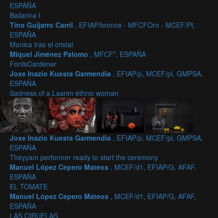
ESPAÑA
Bailarina I
Tino Guijarro Carril
, EFIAP/bronce - MFCFOro - MCEF/Pt,
ESPAÑA
Monica tras el cristal
Miquel Jiménez Palomo
, MFCF*, ESPAÑA
FontsCardener
Joxe Inazio Kuesta Garmendia
, EFIAP/p, MCEF/pl, GMPSA,
ESPAÑA
Sadness of a Laarim ethnic woman
Joxe Inazio Kuesta Garmendia
, EFIAP/p, MCEF/pl, GMPSA,
ESPAÑA
Theyyam performer ready to start the ceremony
Manuel López Cepero Mateos
, MCEF/d1, EFIAP/G, AFAF,
ESPAÑA
EL TOMATE
Manuel López Cepero Mateos
, MCEF/d1, EFIAP/G, AFAF,
ESPAÑA
LAS CIRUELAS