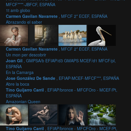
MFCF****-JBFCF, ESPAÑA
1t amb globo
Carmen Gavilan Navarrete
, MFCF 2* ECEF, ESPAÑA
Abrazando el saber
Carmen Gavilan Navarrete
, MFCF 2* ECEF, ESPAÑA
Un mon per descobrir
Joan Gil
, GMPSA/b EFIAP/d3 GMAPS MCEF/d1 MFCF/pl,
ESPAÑA
En la Camarga
Jose González De Sande
, EFIAP-MCEF-MFCF***, ESPAÑA
Abre la boca
Tino Guijarro Carril
, EFIAP/bronce - MFCFOro - MCEF/Pt,
ESPAÑA
Amazonian Queen
Tino Guijarro Carril
, EFIAP/bronce - MFCFOro - MCEF/Pt,