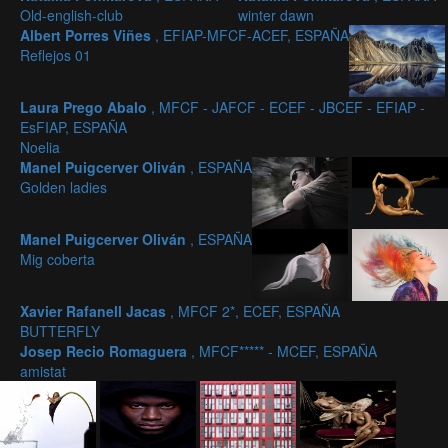
Old-english-club
winter dawn
Albert Porres Viñes
, EFIAP-MFCF-ACEF, ESPAÑA
Reflejos 01
Laura Prego Abalo
, MFCF - JAFCF - ECEF - JBCEF - EFIAP -
EsFIAP, ESPAÑA
Noelia
Manel Puigcerver Oliván
, ESPAÑA
Golden ladies
Manel Puigcerver Oliván
, ESPAÑA
Mig coberta
Xavier Rafanell Jacas
, MFCF 2*, ECEF, ESPAÑA
BUTTERFLY
Josep Recio Romaguera
, MFCF***** - MCEF, ESPAÑA
amistat