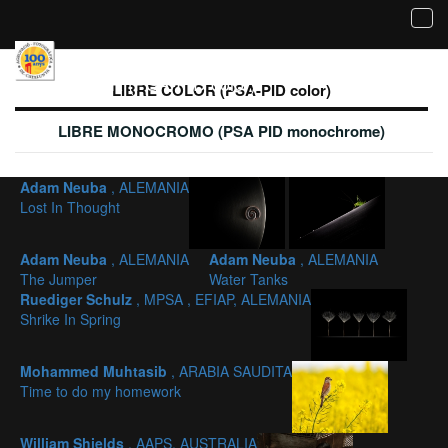
Tog
navi
Galería de imágenes aceptadas - LIBRE
COLOR (PSA-PID color)
LIBRE COLOR (PSA-PID color)
LIBRE MONOCROMO (PSA PID monochrome)
Adam Neuba
, ALEMANIA
Lost In Thought
Adam Neuba
, ALEMANIA
Adam Neuba
, ALEMANIA
The Jumper
Water Tanks
Ruediger Schulz
, MPSA , EFIAP, ALEMANIA
Shrike In Spring
Mohammed Muhtasib
, ARABIA SAUDITA
Time to do my homework
William Shields
, AAPS, AUSTRALIA