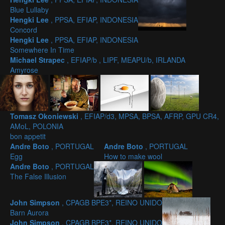
Blue Lullaby
Hengki Lee
, PPSA, EFIAP, INDONESIA
Concord
Hengki Lee
, PPSA, EFIAP, INDONESIA
Somewhere In Time
Michael Strapec
, EFIAP/b , LIPF, MEAPU/b, IRLANDA
Amyrose
Tomasz Okoniewski
, EFIAP/d3, MPSA, BPSA, AFRP, GPU CR4,
AMoL, POLONIA
bon appetit
Andre Boto
, PORTUGAL
Andre Boto
, PORTUGAL
Egg
How to make wool
Andre Boto
, PORTUGAL
The False Illusion
John Simpson
, CPAGB BPE3*, REINO UNIDO
Barn Aurora
John Simpson
, CPAGB BPE3*, REINO UNIDO