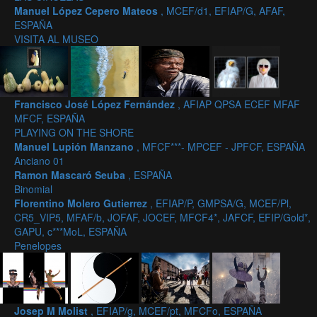
Manuel López Cepero Mateos
, MCEF/d1, EFIAP/G, AFAF,
ESPAÑA
VISITA AL MUSEO
Francisco José López Fernández
, AFIAP QPSA ECEF MFAF
MFCF, ESPAÑA
PLAYING ON THE SHORE
Manuel Lupión Manzano
, MFCF***- MPCEF - JPFCF, ESPAÑA
Anciano 01
Ramon Mascaró Seuba
, ESPAÑA
Binomial
Florentino Molero Gutierrez
, EFIAP/P, GMPSA/G, MCEF/Pl,
CR5_VIP5, MFAF/b, JOFAF, JOCEF, MFCF4*, JAFCF, EFIP/Gold*,
GAPU, c***MoL, ESPAÑA
Penelopes
Josep M Molist
, EFIAP/g, MCEF/pt, MFCFo, ESPAÑA