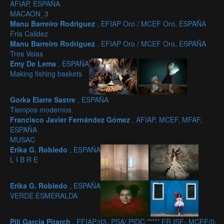
AFIAP, ESPAÑA
MACAON_3
Manu Barreiro Rodriguez
, EFIAP Oro / MCEF Oro, ESPAÑA
Fria Calidez
Manu Barreiro Rodriguez
, EFIAP Oro / MCEF Oro, ESPAÑA
Tres Velas
Emy De Lema
, ESPAÑA
Making fishing baskets
Gorka Elarre Sastre
, ESPAÑA
Tiempos modernos
Francisco Javier Fernández Gómez
, AFIAP, MCEF, MFAF,
ESPAÑA
MUSAC
Erika G. Robledo
, ESPAÑA
L I B R E
Erika G. Robledo
, ESPAÑA
VERDE ESMERALDA
Pili Garcia Pitarch
, EFIAP/d3- PSA/.PIDC ***** ER.ISF- MCEF/0-