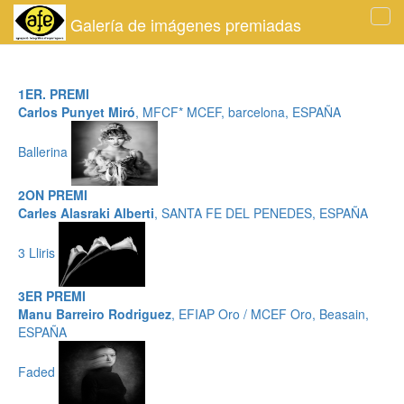
Galería de imágenes premiadas
Tog
navi
1ER. PREMI
Carlos Punyet Miró
, MFCF* MCEF, barcelona, ESPAÑA
Ballerina
2ON PREMI
Carles Alasraki Alberti
, SANTA FE DEL PENEDES, ESPAÑA
3 Lliris
3ER PREMI
Manu Barreiro Rodriguez
, EFIAP Oro / MCEF Oro, Beasain,
ESPAÑA
Faded