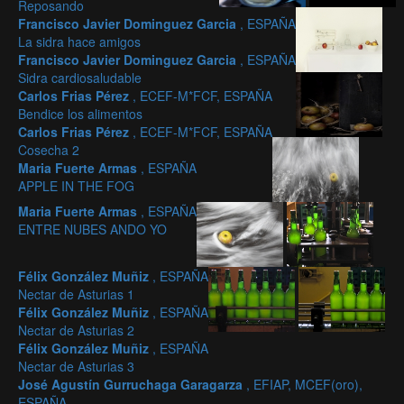
Reposando
Francisco Javier Dominguez Garcia
, ESPAÑA
La sidra hace amigos
Francisco Javier Dominguez Garcia
, ESPAÑA
Sidra cardiosaludable
Carlos Frias Pérez
, ECEF-M*FCF, ESPAÑA
Bendice los alimentos
Carlos Frias Pérez
, ECEF-M*FCF, ESPAÑA
Cosecha 2
Maria Fuerte Armas
, ESPAÑA
APPLE IN THE FOG
Maria Fuerte Armas
, ESPAÑA
ENTRE NUBES ANDO YO
Félix González Muñiz
, ESPAÑA
Nectar de Asturias 1
Félix González Muñiz
, ESPAÑA
Nectar de Asturias 2
Félix González Muñiz
, ESPAÑA
Nectar de Asturias 3
José Agustín Gurruchaga Garagarza
, EFIAP, MCEF(oro),
ESPAÑA