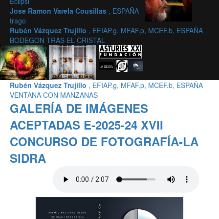
Eclipsi
Jose Ramon Varela Cousillas
, ESPAÑA
trago
Rubén Vázquez Trujillo
, EFIAP.g, MFAF.p, MCEF.b, ESPAÑA
BODEGON TRAS EL CRISTAL
Rubén Vázquez Trujillo
, EFIAP.g, MFAF.p, MCEF.b, ESPAÑA
VENTANA CON MANZANAS
GALERÍA DE IMÁGENES
ACEPTADAS E-2025-24 XVII
CONCURSO DE FOTOGRAFÍA-LA
SIDRA