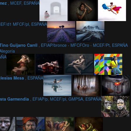
omez
, MCEF, ESPAÑA
EF/d1 MFCF/pl, ESPAÑA
Tino Guijarro Carril
, EFIAP/bronce - MFCFOro - MCEF/Pt, ESPAÑA
Alegoría
PAÑA
glesias Mesa
, ESPAÑA
esta Garmendia
, EFIAP/p, MCEF/pl, GMPSA, ESPAÑA