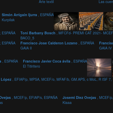
Arte textil
Las cuen
Simón Arrigain Ijurra
, ESPAÑA
Kurpilak
P, ESPAÑA
Toni Barbany Bosch
, MFCFd- PREMI CAT 2021- MCEF
BACO_5
P, ESPAÑA
Francisco Jose Calderon Lozano
, ESPAÑA
Francis
GAIA II
GAIA IV
la
, ESPAÑA
Francisco Javier Coca ávila
, ESPAÑA
El Titiritero
s López
, EFIAP/p, MPSA, MCEF/o, MFAF/b, GM.APS, c MoL, R ISF 7
 Ovejas
, MCEF/p, EFIAP/s, ESPAÑA
Josemi Diez Ovejas
, MCEF/p
as
Kiaaa