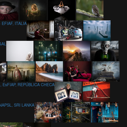
- EFIAF, ITALIA
GAL
/g, EsFIAP, REPÚBLICA CHECA
ANAPSL, SRI LANKA