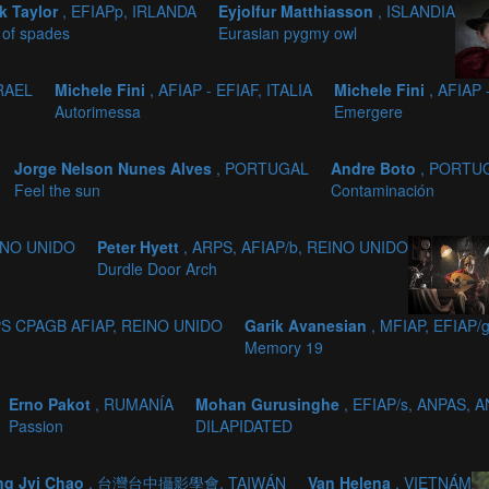
k Taylor
, EFIAPp, IRLANDA
Eyjolfur Matthiasson
, ISLANDIA
 of spades
Eurasian pygmy owl
SRAEL
Michele Fini
, AFIAP - EFIAF, ITALIA
Michele Fini
, AFIAP 
Autorimessa
Emergere
Jorge Nelson Nunes Alves
, PORTUGAL
Andre Boto
, PORTU
Feel the sun
Contaminación
EINO UNIDO
Peter Hyett
, ARPS, AFIAP/b, REINO UNIDO
Durdle Door Arch
PS CPAGB AFIAP, REINO UNIDO
Garik Avanesian
, MFIAP, EFIAP
Memory 19
Erno Pakot
, RUMANÍA
Mohan Gurusinghe
, EFIAP/s, ANPAS, 
Passion
DILAPIDATED
ng Jyi Chao
, 台灣台中攝影學會, TAIWÁN
Van Helena
, VIETNÁM