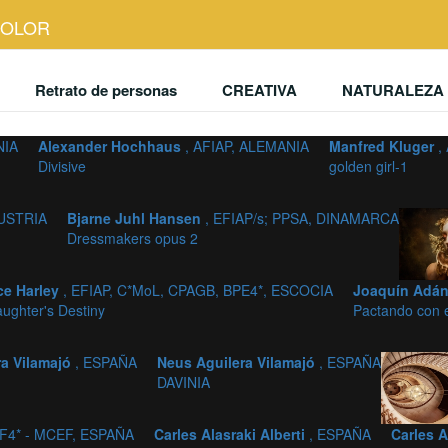
 COLOR
Retrato de personas
CREATIVA
NATURALEZA 
NIA
Alexander Hochhaus
, AFIAP, ALEMANIA
Manfred Kluger
,
Divisive
golden girl-1
AUSTRIA
Bjarne Juhl Hansen
, EFIAP/s; PPSA, DINAMARCA
Dressmakers opus 2
ce Harley
, EFIAP, C*MoL, CPAGB, BPE4*, ESCOCIA
Joaquín Adá
ughter's Destiny
Pactando con e
ra Vilamajó
, ESPAÑA
Neus Aguilera Vilamajó
, ESPAÑA
DAVINIA
F4* - MCEF, ESPAÑA
Carles Alasraki Alberti
, ESPAÑA
Carles A