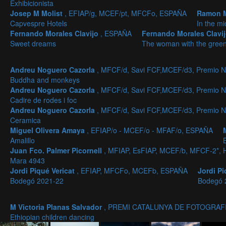
Exhibicionista
Josep M Molist
, EFIAP/g, MCEF/pt, MFCFo, ESPAÑA
Ramon 
Capvespre Hotels
In the mi
Fernando Morales Clavijo
, ESPAÑA
Fernando Morales Clavi
Sweet dreams
The woman with the gree
Andreu Noguero Cazorla
, MFCF/d, Savi FCF,MCEF/d3, Premio N
Buddha and monkeys
Andreu Noguero Cazorla
, MFCF/d, Savi FCF,MCEF/d3, Premio N
Cadire de rodes i foc
Andreu Noguero Cazorla
, MFCF/d, Savi FCF,MCEF/d3, Premio N
Ceramica
Miguel Olivera Amaya
, EFIAP/o - MCEF/o - MFAF/o, ESPAÑA
Amalillo
Juan Fco. Palmer Picornell
, MFIAP, EsFIAP, MCEF/b, MFCF-2*,
Mara 4943
Jordi Piqué Vericat
, EFIAP, MFCFo, MCEFb, ESPAÑA
Jordi Pi
Bodegó 2021-22
Bodegó 
M Victoria Planas Salvador
, PREMI CATALUNYA DE FOTOGRAFI
Ethiopian children dancing