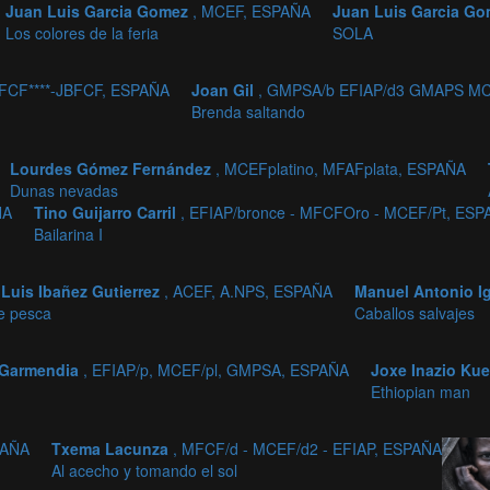
Juan Luis Garcia Gomez
, MCEF, ESPAÑA
Juan Luis Garcia G
Los colores de la feria
SOLA
MFCF****-JBFCF, ESPAÑA
Joan Gil
, GMPSA/b EFIAP/d3 GMAPS MC
Brenda saltando
Lourdes Gómez Fernández
, MCEFplatino, MFAFplata, ESPAÑA
Dunas nevadas
ÑA
Tino Guijarro Carril
, EFIAP/bronce - MFCFOro - MCEF/Pt, ES
Bailarina I
Luis Ibañez Gutierrez
, ACEF, A.NPS, ESPAÑA
Manuel Antonio I
e pesca
Caballos salvajes
a Garmendia
, EFIAP/p, MCEF/pl, GMPSA, ESPAÑA
Joxe Inazio Ku
Ethiopian man
PAÑA
Txema Lacunza
, MFCF/d - MCEF/d2 - EFIAP, ESPAÑA
Al acecho y tomando el sol