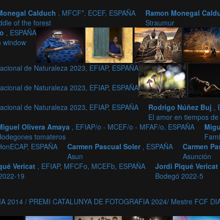
Monegal Calduch
, MFCF*, ECEF, ESPAÑA
Ramon Monegal Cald
ddle of the forest
Straumur
jo
, ESPAÑA
n window
acional de Naturaleza 2023, EFIAP, ESPAÑA
acional de Naturaleza 2023, EFIAP, ESPAÑA
acional de Naturaleza 2023, EFIAP, ESPAÑA
Rodrigo Núñez Buj
,
El amor en tiempos d
Miguel Olivera Amaya
, EFIAP/o - MCEF/o - MFAF/o, ESPAÑA
Migu
Bodegones tomateros
Fami
 HonECAP, ESPAÑA
Carmen Pascual Soler
, ESPAÑA
Carmen Pa
Asun
Asunción
qué Vericat
, EFIAP, MFCFo, MCEFb, ESPAÑA
Jordi Piqué Vericat
2022-19
Bodegó 2022-5
A 2014 / PREMI CATALUNYA DE FOTOGRAFIA 2024/ Mestre FCF D