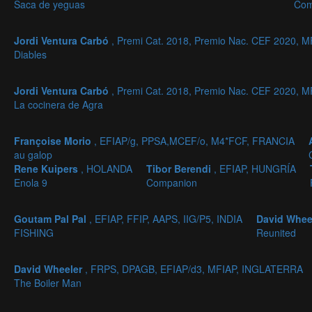
Saca de yeguas
Com
Jordi Ventura Carbó
, Premi Cat. 2018, Premio Nac. CEF 2020,
Diables
Jordi Ventura Carbó
, Premi Cat. 2018, Premio Nac. CEF 2020,
La cocinera de Agra
Françoise Morio
, EFIAP/g, PPSA,MCEF/o, M4*FCF, FRANCIA
au galop
Rene Kuipers
, HOLANDA
Tibor Berendi
, EFIAP, HUNGRÍA
Enola 9
Companion
Goutam Pal Pal
, EFIAP, FFIP, AAPS, IIG/P5, INDIA
David Whee
FISHING
Reunited
David Wheeler
, FRPS, DPAGB, EFIAP/d3, MFIAP, INGLATERRA
The Boiler Man