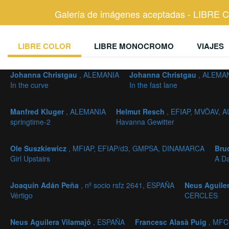
Galería de imágenes aceptadas - LIBRE
LIBRE COLOR
LIBRE MONOCROMO
VIAJES
Johanna Christgau
, ALEMANIA
Johanna Christgau
, ALEMA
In the curve
In the fast lane
Manfred Kluger
, ALEMANIA
Helmut Resch
, EFIAP, MVÖAV, 
springtime-2
Havanna Gewitter
Ole Suszkiewicz
, MFIAP, EFIAP/d3, GMPSA, DINAMARCA
Bru
Girl Upstairs
A Da
Joaquín Adán Peña
, nº socio rsfz 2641, ESPAÑA
Neus Aguile
Vértigo
CERCLES
Neus Aguilera Vilamajó
, ESPAÑA
Francesc Alasà Puig
, MFC