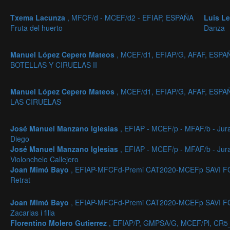
Txema Lacunza
, MFCF/d - MCEF/d2 - EFIAP, ESPAÑA
Luis L
Fruta del huerto
Danza
Manuel López Cepero Mateos
, MCEF/d1, EFIAP/G, AFAF, ESPA
BOTELLAS Y CIRUELAS II
Manuel López Cepero Mateos
, MCEF/d1, EFIAP/G, AFAF, ESPA
LAS CIRUELAS
José Manuel Manzano Iglesias
, EFIAP - MCEF/p - MFAF/b - Ju
Diego
José Manuel Manzano Iglesias
, EFIAP - MCEF/p - MFAF/b - Ju
Violonchelo Callejero
Joan Mimó Bayo
, EFIAP-MFCFd-Premi CAT2020-MCEFp SAVI F
Retrat
Joan Mimó Bayo
, EFIAP-MFCFd-Premi CAT2020-MCEFp SAVI F
Zacarias i filla
Florentino Molero Gutierrez
, EFIAP/P, GMPSA/G, MCEF/Pl, CR5