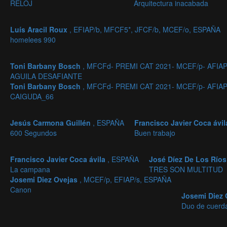
RELOJ
Arquitectura inacabada
Luís Aracil Roux
, EFIAP/b, MFCF5*, JFCF/b, MCEF/o, ESPAÑA
homelees 990
Toni Barbany Bosch
, MFCFd- PREMI CAT 2021- MCEF/p- AFIA
AGUILA DESAFIANTE
Toni Barbany Bosch
, MFCFd- PREMI CAT 2021- MCEF/p- AFIA
CAIGUDA_66
Jesús Carmona Guillén
, ESPAÑA
Francisco Javier Coca ávi
600 Segundos
Buen trabajo
Francisco Javier Coca ávila
, ESPAÑA
José Díez De Los Río
La campana
TRES SON MULTITUD
Josemi Diez Ovejas
, MCEF/p, EFIAP/s, ESPAÑA
Canon
Josemi Diez
Duo de cuerd