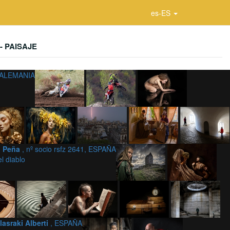
es-ES
- PAISAJE
 ALEMANIA
n Peña
, nº socio rsfz 2641, ESPAÑA
l diablo
lasraki Alberti
, ESPAÑA