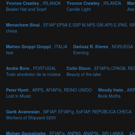
Yvonne Crawley
, IRLANDA
Yvonne Crawley
, IRLANDA
Mar
Bowler Hat and Scarf
Candle Light
Ace
Menachem Sinai
, EFIAP EPSA E.SSP M.NPS GM.APS E.IPAS, I
chess
Matteo Groppi Groppi
, ITALIA
Dariusz R. Kieres
, NORUEGA
fear
Evening.
Andre Boto
, PORTUGAL
Colin Dixon
, EFIAP/b,CPAGB, R
Todo alrededor de la música
Beauty of the lake
Peter Hyett
, ARPS, AFIAP/b, REINO UNIDO
Wendy Irwin
, AR
Lost in Music
Book Moths
Garik Avanesian
, MFIAP, EFIAP/g, EsFIAP, REPÚBLICA CHECA
Workers of Shipyard 0250
Mohan Gurusinghe
, EFIAP/s, ANPAS, ANAPSL, SRI LANKA
Li