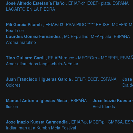
José Alfredo Estefanía Flaño
, EFIAP-d1 ECEF- plata, ESPAÑA
LAGARTO EN LA PIEDRA
Pili Garcia Pitarch
, EFIAP/d3- PSA/.PIDC ***** ER.ISF- MCEF/0-
Bea-Trice
Lourdes Gómez Fernández
, MCEFplatino, MFAFplata, ESPAÑA
Aroma matutino
Tino Guijarro Carril
, EFIAP/bronce - MFCFOro - MCEF/Pt, ESPA
Amor etiam deos tangitl-chelo-3-Editar
Juan Francisco Higueras Garcia
, EFLF- ECEF, ESPAÑA
Jose 
Colores
Dia d
Manuel Antonio Iglesias Mesa
, ESPAÑA
Joxe Inazio Kuest
Ilusion
Best friends
Joxe Inazio Kuesta Garmendia
, EFIAP/p, MCEF/pl, GMPSA, ES
Indian man at a Kumbh Mela Festival