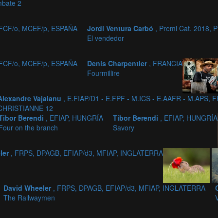
bate 2
 MFCF/o, MCEF/p, ESPAÑA
Jordi Ventura Carbó
, Premi Cat. 2018,
El vendedor
 MFCF/o, MCEF/p, ESPAÑA
Denis Charpentier
, FRANCIA
Fourmillire
Alexandre Vajaianu
, E.FIAP/D1 - E.FPF - M.ICS - E.AAFR - M.APS,
CHRISTIANNE 12
Tibor Berendi
, EFIAP, HUNGRÍA
Tibor Berendi
, EFIAP, HUNGRÍA
Four on the branch
Savory
ler
, FRPS, DPAGB, EFIAP/d3, MFIAP, INGLATERRA
David Wheeler
, FRPS, DPAGB, EFIAP/d3, MFIAP, INGLATERRA
The Railwaymen
V