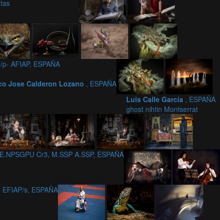
tas
/p- AFIAP, ESPAÑA
co Jose Calderon Lozano
, ESPAÑA
Luis Calle García
, ESPAÑA
ghost nihtin Montserrat
, E.NPSGPU Cr3, M.SSP A.SSP, ESPAÑA
, EFIAP/s, ESPAÑA