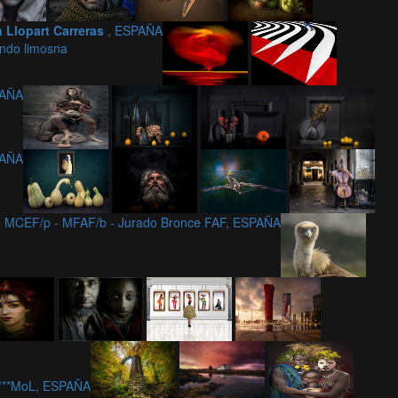
 Llopart Carreras
, ESPAÑA
endo limosna
PAÑA
PAÑA
 - MCEF/p - MFAF/b - Jurado Bronce FAF, ESPAÑA
c***MoL, ESPAÑA