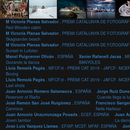
M Victoria Planas Salvador
, PREMI CATALUNYA DE FOTOGRAFI
Red Wooden cabin
M Victoria Planas Salvador
, PREMI CATALUNYA DE FOTOGRAFI
Skagsander beach
M Victoria Planas Salvador
, PREMI CATALUNYA DE FOTOGRAFI
Sunset in Lofoten
Manel Puigcerver Oliván
, ESPAÑA
Xavier Rafanell Jacas
, M
Gozando la danza
BANYOLES
Lluís Remolà Pagès
, MFCF/d - PREMI CAT 2019 - JAFCF- MCEF/
Boxing
Lluís Remolà Pagès
, MFCF/d - PREMI CAT 2019 - JAFCF- MCEF/
Last shots
Juan Antonio Romero Salamanca
, ESPAÑA
Jorge Ruiz Due
Reservoir of Riaño
Cuando llega la l
José Ramón San José Ruigómez
, ESPAÑA
Francisco Sange
Carmona
Neils Harbour
Juan Antonio Unzurrunzaga Posada
, ECEF, ESPAÑA
Juan A
Joven tambor
La dama
Jose Luis Vazquez Llamas
, EFIAP, MCEF, MFAF, ESPAÑA
Jor