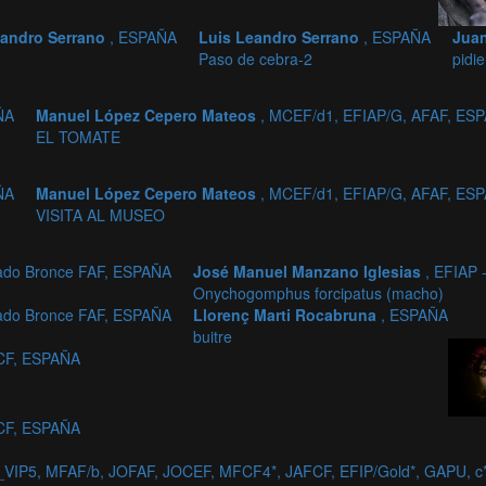
eandro Serrano
, ESPAÑA
Luis Leandro Serrano
, ESPAÑA
Juan
Paso de cebra-2
pidi
ÑA
Manuel López Cepero Mateos
, MCEF/d1, EFIAP/G, AFAF, ES
EL TOMATE
ÑA
Manuel López Cepero Mateos
, MCEF/d1, EFIAP/G, AFAF, ES
VISITA AL MUSEO
rado Bronce FAF, ESPAÑA
José Manuel Manzano Iglesias
, EFIAP
Onychogomphus forcipatus (macho)
rado Bronce FAF, ESPAÑA
Llorenç Marti Rocabruna
, ESPAÑA
buitre
CF, ESPAÑA
CF, ESPAÑA
_VIP5, MFAF/b, JOFAF, JOCEF, MFCF4*, JAFCF, EFIP/Gold*, GAPU, 