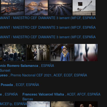
IAMANT / MAESTRO CEF DIAMANTE 3 iamant (MFCF, ESPAÑA
IAMANT / MAESTRO CEF DIAMANTE 3 iamant (MFCF, ESPAÑA
IAMANT / MAESTRO CEF DIAMANTE 3 iamant (MFCF, ESPAÑA
onio Romero Salamanca
, ESPAÑA
 Sunset
Dueso
, Premio Nacional CEF 2021, ACEF, ECEF, ESPAÑA
a Posada
, ECEF, ESPAÑA
te
, ESPAÑA
Francesc Valcarcel Vilalta
, ACEF, AFCF, ESPAÑA
Barcas
, MCEF/p, ESPAÑA