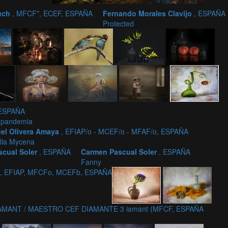
uch
, MFCF*, ECEF, ESPAÑA
Fernando Morales Clavijo
, ESPAÑA
Protected
 ESPAÑA
e pandemia
el Olivera Amaya
, EFIAP/o - MCEF/o - MFAF/o, ESPAÑA
lia Mycena
scual Soler
, ESPAÑA
Carmen Pascual Soler
, ESPAÑA
Fanny
, EFIAP, MFCFo, MCEFb, ESPAÑA
IAMANT / MAESTRO CEF DIAMANTE 3 iamant (MFCF, ESPAÑA