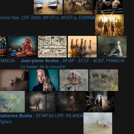
 Premio Nac. CEF 2020, MFCF/o, MCEF/p, ESPAÑA
 FRANCIA
Jean-pierre Verdier
, AFIAP - EFCF - ACEF, FRANCIA
Le baiser de la mouche
Catherine Bushe
, EFIAP/d3 LIPF, IRLANDA
igilant