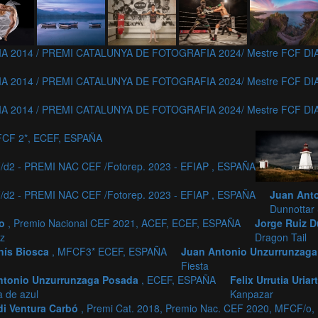
A 2014 / PREMI CATALUNYA DE FOTOGRAFIA 2024/ Mestre FCF D
A 2014 / PREMI CATALUNYA DE FOTOGRAFIA 2024/ Mestre FCF D
A 2014 / PREMI CATALUNYA DE FOTOGRAFIA 2024/ Mestre FCF D
FCF 2*, ECEF, ESPAÑA
d2 - PREMI NAC CEF /Fotorep. 2023 - EFIAP , ESPAÑA
d2 - PREMI NAC CEF /Fotorep. 2023 - EFIAP , ESPAÑA
Juan Ant
Dunnottar
so
, Premio Nacional CEF 2021, ACEF, ECEF, ESPAÑA
Jorge Ruiz 
uz
Dragon Tail
nís Biosca
, MFCF3* ECEF, ESPAÑA
Juan Antonio Unzurrunzag
Fiesta
ntonio Unzurrunzaga Posada
, ECEF, ESPAÑA
Felix Urrutia Uriar
 de azul
Kanpazar
di Ventura Carbó
, Premi Cat. 2018, Premio Nac. CEF 2020, MFCF/o