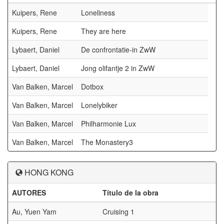
Kuipers, Rene
Loneliness
Kuipers, Rene
They are here
Lybaert, Daniel
De confrontatie-in ZwW
Lybaert, Daniel
Jong olifantje 2 in ZwW
Van Balken, Marcel
Dotbox
Van Balken, Marcel
Lonelybiker
Van Balken, Marcel
Philharmonie Lux
Van Balken, Marcel
The Monastery3
HONG KONG
AUTORES
Título de la obra
P
Au, Yuen Yam
Cruising 1