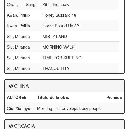
Chan, Tin Sang
Kit in the snow
Kwan, Phillip
Honey Buzzard 18
Kwan, Phillip
Horse Round Up 32
Siu, Miranda
MISTY LAND
Siu, Miranda
MORNING WALK
Siu, Miranda
TIME FOR SURFING
Siu, Miranda
TRANQUILITY
CHINA
AUTORES
Título de la obra
Premios
Qiu, Xiangyun
Morning mist envelops busy people
CROACIA