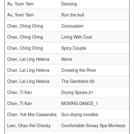
Au, Yuen Yam
Dancing
Au, Yuen Yam
Run the bull
Chan, Ching Ching
Concussion
Chan, Ching Ching
Living With Coal
Chan, Ching Ching
Spicy Couple
Chan, Lai Ling Helena
Alone
Chan, Lai Ling Helena
Crossing the River
Chan, Lai Ling Helena
The Gamblers 02
Chan, Ti Kan
Drying Spices 21
Chan, Ti Kan
MOVING DANCE_1
Chan, Yuk Mei Cassandra
Sun-drying noodles
Lam, Chau Kei Checky
Comfortable Snowy Spa Monkeys