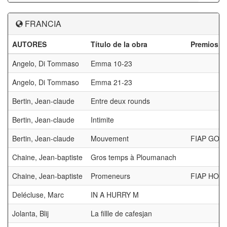
FRANCIA
AUTORES
Título de la obra
Premios
Angelo, Di Tommaso
Emma 10-23
Angelo, Di Tommaso
Emma 21-23
Bertin, Jean-claude
Entre deux rounds
Bertin, Jean-claude
Intimite
Bertin, Jean-claude
Mouvement
FIAP GOL
Chaine, Jean-baptiste
Gros temps à Ploumanach
Chaine, Jean-baptiste
Promeneurs
FIAP HON
Delécluse, Marc
IN A HURRY M
Jolanta, Blij
La fillle de cafesjan