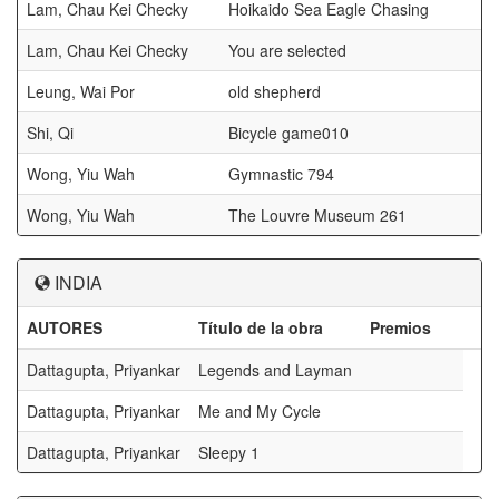
Lam, Chau Kei Checky
Hoikaido Sea Eagle Chasing
Lam, Chau Kei Checky
You are selected
Leung, Wai Por
old shepherd
Shi, Qi
Bicycle game010
Wong, Yiu Wah
Gymnastic 794
Wong, Yiu Wah
The Louvre Museum 261
INDIA
AUTORES
Título de la obra
Premios
Dattagupta, Priyankar
Legends and Layman
Dattagupta, Priyankar
Me and My Cycle
Dattagupta, Priyankar
Sleepy 1