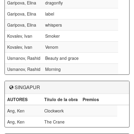
Garipova, Elina
dragonfly
Garipova, Elina
label
Garipova, Elina
whispers
Kovalev, Ivan
Smoker
Kovalev, Ivan
Venom
Usmanov, Rashid
Beauty and grace
Usmanov, Rashid
Morning
SINGAPUR
AUTORES
Título de la obra
Premios
Ang, Ken
Clockwork
Ang, Ken
The Crane