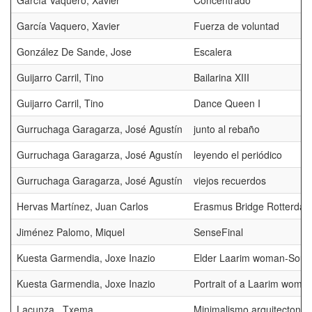
García Vaquero, Xavier
Concentrado
García Vaquero, Xavier
Fuerza de voluntad
González De Sande, Jose
Escalera
Guijarro Carril, Tino
Bailarina XIII
Guijarro Carril, Tino
Dance Queen I
Gurruchaga Garagarza, José Agustín
junto al rebaño
Gurruchaga Garagarza, José Agustín
leyendo el periódico
Gurruchaga Garagarza, José Agustín
viejos recuerdos
Hervas Martínez, Juan Carlos
Erasmus Bridge Rotterda
Jiménez Palomo, Miquel
SenseFinal
Kuesta Garmendia, Joxe Inazio
Elder Laarim woman-Sout
Kuesta Garmendia, Joxe Inazio
Portrait of a Laarim woma
Lacunza , Txema
Minimalismo arquitectonic