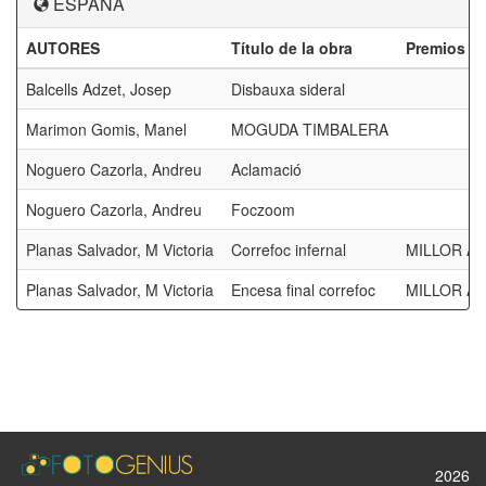
ESPAÑA
AUTORES
Título de la obra
Premios
Balcells Adzet, Josep
Disbauxa sideral
Marimon Gomis, Manel
MOGUDA TIMBALERA
Noguero Cazorla, Andreu
Aclamació
Noguero Cazorla, Andreu
Foczoom
Planas Salvador, M Victoria
Correfoc infernal
MILLOR AU
Planas Salvador, M Victoria
Encesa final correfoc
MILLOR AU
2026