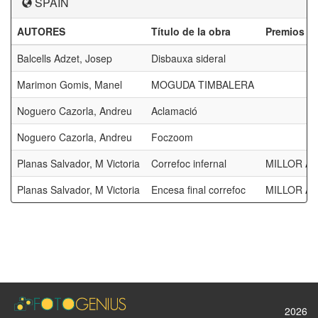
SPAIN
AUTORES
Título de la obra
Premios
Balcells Adzet, Josep
Disbauxa sideral
Marimon Gomis, Manel
MOGUDA TIMBALERA
Noguero Cazorla, Andreu
Aclamació
Noguero Cazorla, Andreu
Foczoom
Planas Salvador, M Victoria
Correfoc infernal
MILLOR AU
Planas Salvador, M Victoria
Encesa final correfoc
MILLOR AU
2026