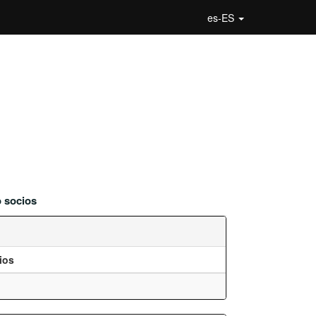
es-ES
 socios
ios