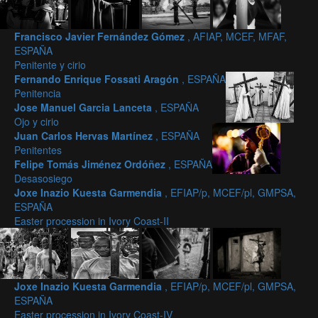
Francisco Javier Fernández Gómez
, AFIAP, MCEF, MFAF,
ESPAÑA
Penitente y cirio
Fernando Enrique Fossati Aragón
, ESPAÑA
Penitencia
Jose Manuel Garcia Lanceta
, ESPAÑA
Ojo y cirio
Juan Carlos Hervas Martínez
, ESPAÑA
Penitentes
Felipe Tomás Jiménez Ordóñez
, ESPAÑA
Desasosiego
Joxe Inazio Kuesta Garmendia
, EFIAP/p, MCEF/pl, GMPSA,
ESPAÑA
Easter procession in Ivory Coast-II
Joxe Inazio Kuesta Garmendia
, EFIAP/p, MCEF/pl, GMPSA,
ESPAÑA
Easter procession in Ivory Coast-IV