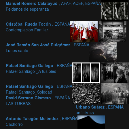
Manuel Romero Calatayud
, AFAF, ACEF, ESPAÑA
Peldanos de esperanza
Cristóbal Rueda Tocón
, ESPAÑA
Contemplacion Famiiar
José Ramón San José Ruigómez
, ESPAÑA
Lunes santo
Rafael Santiago Gallego
, ESPAÑA
Rafael Santiago _A tus pies
Rafael Santiago Gallego
, ESPAÑA
Rafael Santiago_Soledad
David Serrano Gismero
, ESPAÑA
LAS TURBAS
Urbano Suárez
, ESPAÑA
un intruso
Antonio Talegón Meléndez
, ESPAÑA
Cachorro