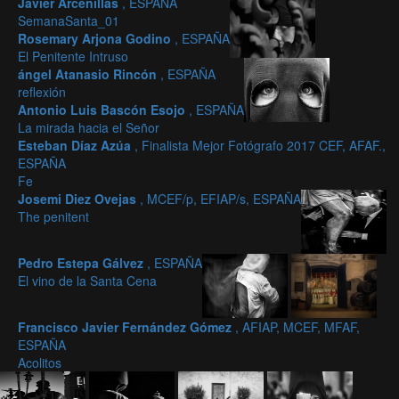
Javier Arcenillas
, ESPAÑA
SemanaSanta_01
Rosemary Arjona Godino
, ESPAÑA
El Penitente Intruso
ángel Atanasio Rincón
, ESPAÑA
reflexión
Antonio Luis Bascón Esojo
, ESPAÑA
La mirada hacia el Señor
Esteban Díaz Azúa
, Finalista Mejor Fotógrafo 2017 CEF, AFAF.,
ESPAÑA
Fe
Josemi Diez Ovejas
, MCEF/p, EFIAP/s, ESPAÑA
The penitent
Pedro Estepa Gálvez
, ESPAÑA
El vino de la Santa Cena
Francisco Javier Fernández Gómez
, AFIAP, MCEF, MFAF,
ESPAÑA
Acolitos