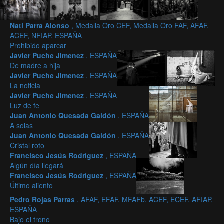
Nati Parra Alonso
, Medalla Oro CEF, Medalla Oro FAF, AFAF,
ACEF, NFIAP, ESPAÑA
Prohibido aparcar
Javier Puche Jimenez
, ESPAÑA
De madre a hija
Javier Puche Jimenez
, ESPAÑA
La noticia
Javier Puche Jimenez
, ESPAÑA
Luz de fe
Juan Antonio Quesada Galdón
, ESPAÑA
A solas
Juan Antonio Quesada Galdón
, ESPAÑA
Cristal roto
Francisco Jesús Rodríguez
, ESPAÑA
Algún día llegará
Francisco Jesús Rodríguez
, ESPAÑA
Último aliento
Pedro Rojas Parras
, AFAF, EFAF, MFAFb, ACEF, ECEF, AFIAP,
ESPAÑA
Bajo el trono