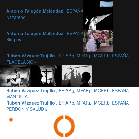
Antonio Talegón Meléndez
, ESPAÑA
Nazareno
Antonio Talegón Meléndez
, ESPAÑA
Sierpes
Rubén Vázquez Trujillo
, EFIAP.g, MFAF.p, MCEF.b, ESPAÑA
FLAGELACION
Rubén Vázquez Trujillo
, EFIAP.g, MFAF.p, MCEF.b, ESPAÑA
MANTILLA
Rubén Vázquez Trujillo
, EFIAP.g, MFAF.p, MCEF.b, ESPAÑA
PERDON Y SALUD 2