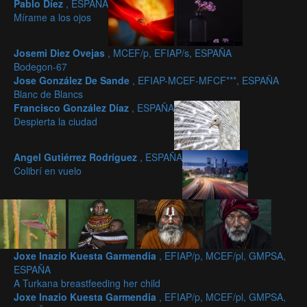
Pablo Díez
, ESPAÑA
Mírame a los ojos
Josemi Diez Ovejas
, MCEF/p, EFIAP/s, ESPAÑA
Bodegon-67
Jose González De Sande
, EFIAP-MCEF-MFCF***, ESPAÑA
Blanc de Blancs
Francisco González Díaz
, ESPAÑA
Despierta la ciudad
Angel Gutiérrez Rodríguez
, ESPAÑA
Colibrí en vuelo
Joxe Inazio Kuesta Garmendia
, EFIAP/p, MCEF/pl, GMPSA,
ESPAÑA
A Turkana breastfeeding her child
Joxe Inazio Kuesta Garmendia
, EFIAP/p, MCEF/pl, GMPSA,