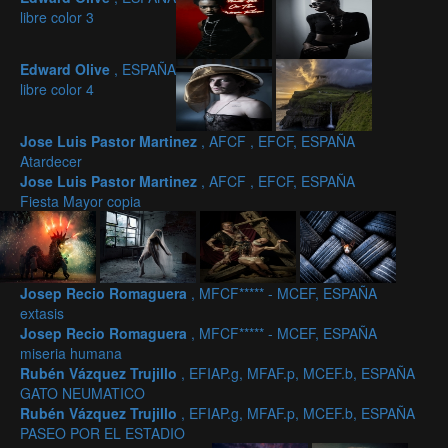
libre color 3
Edward Olive
, ESPAÑA
libre color 4
Jose Luis Pastor Martinez
, AFCF , EFCF, ESPAÑA
Atardecer
Jose Luis Pastor Martinez
, AFCF , EFCF, ESPAÑA
Fiesta Mayor copia
Josep Recio Romaguera
, MFCF***** - MCEF, ESPAÑA
extasis
Josep Recio Romaguera
, MFCF***** - MCEF, ESPAÑA
miseria humana
Rubén Vázquez Trujillo
, EFIAP.g, MFAF.p, MCEF.b, ESPAÑA
GATO NEUMATICO
Rubén Vázquez Trujillo
, EFIAP.g, MFAF.p, MCEF.b, ESPAÑA
PASEO POR EL ESTADIO