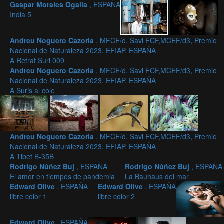
Gaspar Morales Ogalla
, ESPAÑA
India 5
Andreu Noguero Cazorla
, MFCF/d, Savi FCF,MCEF/d3, Premio
Nacional de Naturaleza 2023, EFIAP, ESPAÑA
A Retrat Suri 009
Andreu Noguero Cazorla
, MFCF/d, Savi FCF,MCEF/d3, Premio
Nacional de Naturaleza 2023, EFIAP, ESPAÑA
A Suris al cole
Andreu Noguero Cazorla
, MFCF/d, Savi FCF,MCEF/d3, Premio
Nacional de Naturaleza 2023, EFIAP, ESPAÑA
A Tibet B-35B
Rodrigo Núñez Buj
, ESPAÑA
Rodrigo Núñez Buj
, ESPAÑA
El amor en tiempos de pandemia
La Bauhaus del mar
Edward Olive
, ESPAÑA
Edward Olive
, ESPAÑA
libre color 1
libre color 2
Edward Olive
, ESPAÑA