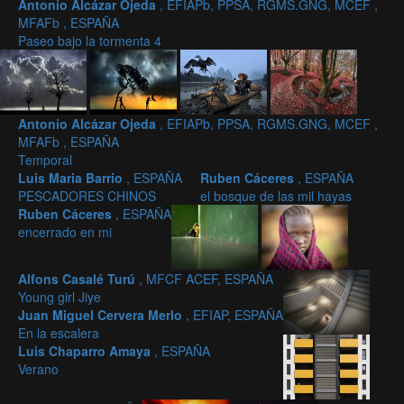
Antonio Alcázar Ojeda
, EFIAPb, PPSA, RGMS.GNG, MCEF ,
MFAFb , ESPAÑA
Paseo bajo la tormenta 4
Antonio Alcázar Ojeda
, EFIAPb, PPSA, RGMS.GNG, MCEF ,
MFAFb , ESPAÑA
Temporal
Luis Maria Barrio
, ESPAÑA
Ruben Cáceres
, ESPAÑA
PESCADORES CHINOS
el bosque de las mil hayas
Ruben Cáceres
, ESPAÑA
encerrado en mi
Alfons Casalé Turú
, MFCF ACEF, ESPAÑA
Young girl Jiye
Juan Miguel Cervera Merlo
, EFIAP, ESPAÑA
En la escalera
Luis Chaparro Amaya
, ESPAÑA
Verano