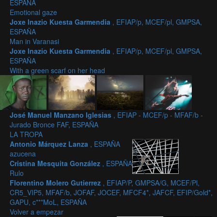
ESPAÑA
Emotional gaze
Joxe Inazio Kuesta Garmendia
, EFIAP/p, MCEF/pl, GMPSA,
ESPAÑA
Man in Varanasi
Joxe Inazio Kuesta Garmendia
, EFIAP/p, MCEF/pl, GMPSA,
ESPAÑA
With a green scarf on her head
José Manuel Manzano Iglesias
, EFIAP - MCEF/p - MFAF/b -
Jurado Bronce FAF, ESPAÑA
LA TROPA
Antonio Márquez Lanza
, ESPAÑA
azucena
Cristina Mesquita González
, ESPAÑA
Rulo
Florentino Molero Gutierrez
, EFIAP/P, GMPSA/G, MCEF/Pl,
CR5_VIP5, MFAF/b, JOFAF, JOCEF, MFCF4*, JAFCF, EFIP/Gold*,
GAPU, c***MoL, ESPAÑA
Volver a empezar