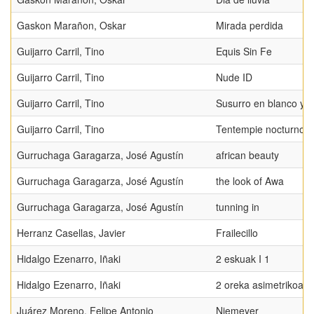
Gaskon Marañon, Oskar
Mirada perdida
Guijarro Carril, Tino
Equis Sin Fe
Guijarro Carril, Tino
Nude ID
Guijarro Carril, Tino
Susurro en blanco y 
Guijarro Carril, Tino
Tentempie nocturno
Gurruchaga Garagarza, José Agustín
african beauty
Gurruchaga Garagarza, José Agustín
the look of Awa
Gurruchaga Garagarza, José Agustín
tunning in
Herranz Casellas, Javier
Frailecillo
Hidalgo Ezenarro, Iñaki
2 eskuak I 1
Hidalgo Ezenarro, Iñaki
2 oreka asimetrikoa
Juárez Moreno, Felipe Antonio
Niemeyer