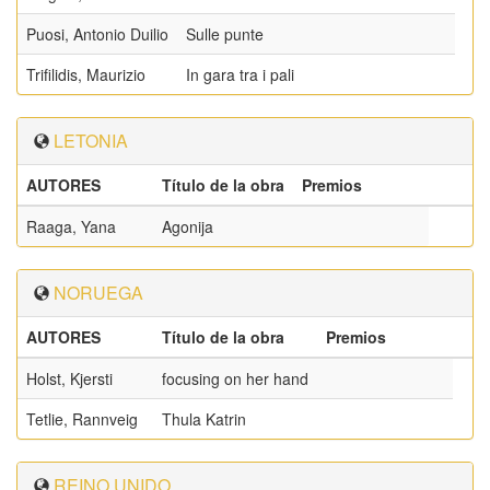
Puosi, Antonio Duilio
Sulle punte
Trifilidis, Maurizio
In gara tra i pali
LETONIA
AUTORES
Título de la obra
Premios
Raaga, Yana
Agonija
NORUEGA
AUTORES
Título de la obra
Premios
Holst, Kjersti
focusing on her hand
Tetlie, Rannveig
Thula Katrin
REINO UNIDO