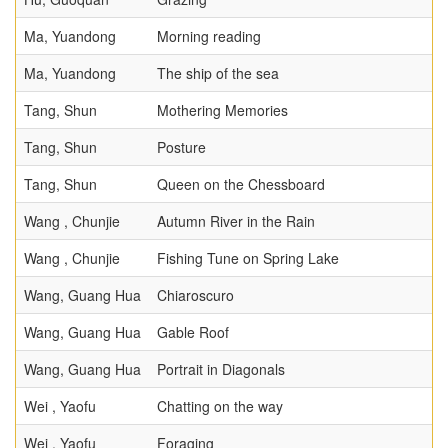
Ma, Yuandong
Morning reading
Ma, Yuandong
The ship of the sea
Tang, Shun
Mothering Memories
Tang, Shun
Posture
Tang, Shun
Queen on the Chessboard
Wang , Chunjie
Autumn River in the Rain
Wang , Chunjie
Fishing Tune on Spring Lake
Wang, Guang Hua
Chiaroscuro
Wang, Guang Hua
Gable Roof
Wang, Guang Hua
Portrait in Diagonals
Wei , Yaofu
Chatting on the way
Wei , Yaofu
Foraging