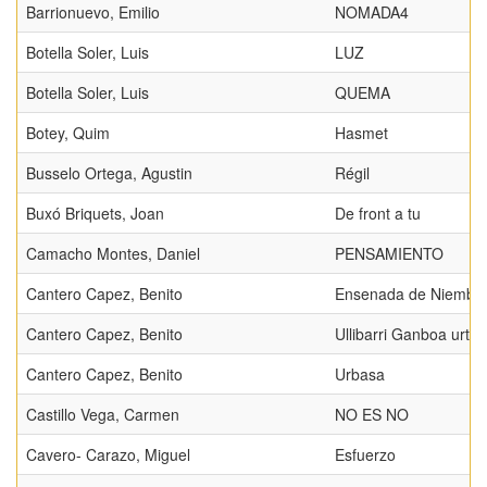
Barrionuevo, Emilio
NOMADA4
Botella Soler, Luis
LUZ
Botella Soler, Luis
QUEMA
Botey, Quim
Hasmet
Busselo Ortega, Agustin
Régil
Buxó Briquets, Joan
De front a tu
Camacho Montes, Daniel
PENSAMIENTO
Cantero Capez, Benito
Ensenada de Niembr
Cantero Capez, Benito
Ullibarri Ganboa urteg
Cantero Capez, Benito
Urbasa
Castillo Vega, Carmen
NO ES NO
Cavero- Carazo, Miguel
Esfuerzo