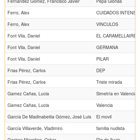
Fernández Gómez, Francisco Javier
Pepa Glorias
Ferro, Alex
CUIDADOS INTENSI
Ferro, Alex
VINCULOS
Font Vila, Daniel
EL CARAMELLAIRE
Font Vila, Daniel
GERMANA
Font Vila, Daniel
PILAR
Frias Pérez, Carlos
DEP
Frias Pérez, Carlos
Triste mirada
Gamez Cañas, Lucia
Simetría en Valencia
Gamez Cañas, Lucia
Valencia
García De Madinabeitia Gómez, José Luis
El movil
García Villaverde, Vladimiro
familia nudista
Gaskon Marañon, Oskar
Dia de lluvia