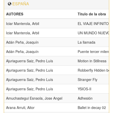
ESPAÑA
AUTORES
Título de la obra
Iciar Manterola, Arbil
EL VIAJE INFINITO
Iciar Manterola, Arbil
UN MUNDO NUEVO DE
Adán Peña, Joaquín
La llamada
Adán Peña, Joaquín
Puente tercer milenio
Ajuriaguerra Saiz, Pedro Luís
Motion in Stillness
Ajuriaguerra Saiz, Pedro Luís
Robberfly Hidden bea
Ajuriaguerra Saiz, Pedro Luís
Stranger Fly
Ajuriaguerra Saiz, Pedro Luís
YSIOS-II
Amuchastegui Esnaola, Jose Angel
Adhesión
Arana Arruti, Aitor
Ballet in decay 02