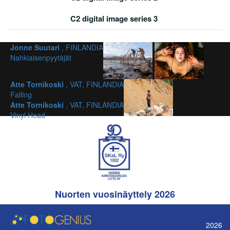
C2 digital image series 3
Jonne Suutari
, FINLANDIA
Nahkiaisenpyytäjät
Atte Tornikoski
, VAT, FINLANDIA
Falling
Atte Tornikoski
, VAT, FINLANDIA
Vinyl Head
Nuorten vuosinäyttely 2026
2026