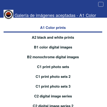
Tog
navi
Galería de imágenes aceptadas - A1 Color
prints
A1 Color prints
A2 black and white prints
B1 color digital images
B2 monochrome digital images
C1 print photo sets
C1 print photo sets 2
C1 print photo sets 3
C2 digital image series
C2 digital image series 2