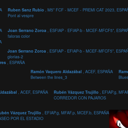
A
Ruben Sanz Rubio
, M5* FCF - MCEF - PREMI CAT 2023, ESPA
Pont al vespre
A
Joan Serrano Zoroa
, ESFIAP - EFIAP-b - MCEF-MFCF5*, ESPA
faloras color
A
Joan Serrano Zoroa
, ESFIAP - EFIAP-b - MCEF-MFCF5*, ESPA
glorias-2
ares
, ESPAÑA
Ramón Vaquero Aldazábal
, ACEF, ESPAÑA
Ramó
Between the lines_3
Blue
ldazábal
, ACEF, ESPAÑA
Rubén Vázquez Trujillo
, EFIAP.g, MF
CORREDOR CON PAJAROS
ubén Vázquez Trujillo
, EFIAP.g, MFAF.p, MCEF.b, ESPAÑA
ASEO POR EL ESTADIO