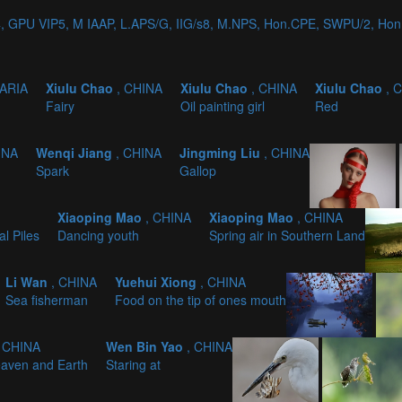
, GPU VIP5, M IAAP, L.APS/G, IIG/s8, M.NPS, Hon.CPE, SWPU/2, H
GARIA
Xiulu Chao
, CHINA
Xiulu Chao
, CHINA
Xiulu Chao
, 
Fairy
Oil painting girl
Red
INA
Wenqi Jiang
, CHINA
Jingming Liu
, CHINA
Spark
Gallop
Xiaoping Mao
, CHINA
Xiaoping Mao
, CHINA
l Piles
Dancing youth
Spring air in Southern Land
Li Wan
, CHINA
Yuehui Xiong
, CHINA
Sea fisherman
Food on the tip of ones mouth
, CHINA
Wen Bin Yao
, CHINA
eaven and Earth
Staring at