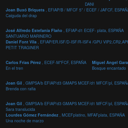
DANI
Joan Buxó Briquets
, EFIAP/B / MFCF 5* / ECEF / JAFCF, ESPAÑ
Caiguda del drap
José Alfredo Estefanía Flaño
, EFIAP-d1 ECEF- plata, ESPAÑA
SANTUARIO MARINERO
Daniel Font Vila
, EFIAP/ER.ISF/D-ISF/R-ISF4 /GPU VIP2,CR
PETIT TRAGINER
Carlos Frias Pérez
, ECEF-M*FCF, ESPAÑA
Miguel Angel Gar
En el tren
Bosque encantado
Joan Gil
, GMPSA/b EFIAP/d3 GMAPS MCEF/d1 MFCF/pl, ESPAÑ
Brenda con rafia
Joan Gil
, GMPSA/b EFIAP/d3 GMAPS MCEF/d1 MFCF/pl, ESPAÑ
Sara translucida
Lourdes Gómez Fernández
, MCEFplatino, MFAFplata, ESPAÑA
Una noche de marzo