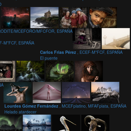
O
APHRODITE/MCEFORO/MFCFOR, ESPAÑA
EF-M*FCF, ESPAÑA
Carlos Frias Pérez
, ECEF-M*FCF, ESPAÑA
El puente
ÑA
Lourdes Gómez Fernández
, MCEFplatino, MFAFplata, ESPAÑA
Helado atardecer