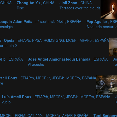
, CHINA
Zhong An Yu
, CHINA
Jinli Zhao
, CHINA
Rise
Terraces over the clouds
oaquín Adán Peña
, nº socio rsfz 2641, ESPAÑA
Pep Aguilar
, ES
ostalgia
Alcanada nocturn
ar Ojeda
, EFIAPb, PPSA, RGMS.GNG, MCEF , MFAFb , ESPAÑA
Tormenta 2
AFb , ESPAÑA
Jose Angel Amuchastegui Esnaola
, ESPAÑA
Jo
Al acecho
To
racil Roux
, EFIAP/b, MFCF5*, JFCF/b, MCEF/o, ESPAÑA
ire
Luís Aracil Roux
, EFIAP/b, MFCF5*, JFCF/b, MCEF/o, ESPAÑA
vuelo
 MFCFd- PREMI CAT 2021- MCEF/p- AFIAP, ESPAÑA
Toni Barban