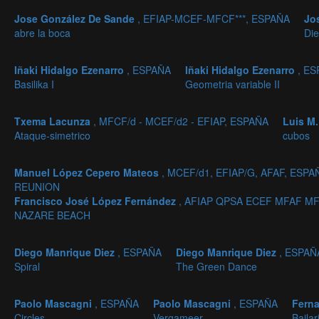
Jose González De Sande
, EFIAP-MCEF-MFCF***, ESPAÑA
Jo
abre la boca
Die
Iñaki Hidalgo Ezenarro
, ESPAÑA
Iñaki Hidalgo Ezenarro
, E
Basilika I
Geometria variable II
Txema Lacunza
, MFCF/d - MCEF/d2 - EFIAP, ESPAÑA
Luis M
Ataque-simetrico
cubos
Manuel López Cepero Mateos
, MCEF/d1, EFIAP/G, AFAF, ESPA
REUNION
Francisco José López Fernández
, AFIAP QPSA ECEF MFAF M
NAZARE BEACH
Diego Manrique Diez
, ESPAÑA
Diego Manrique Diez
, ESPAÑ
Spiral
The Green Dance
Paolo Mascagni
, ESPAÑA
Paolo Mascagni
, ESPAÑA
Fern
Circles
Vergameer
Bailar