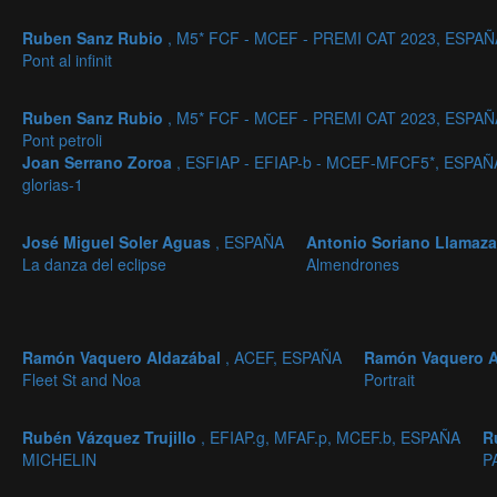
Ruben Sanz Rubio
, M5* FCF - MCEF - PREMI CAT 2023, ESPAÑ
Pont al infinit
Ruben Sanz Rubio
, M5* FCF - MCEF - PREMI CAT 2023, ESPAÑ
Pont petroli
Joan Serrano Zoroa
, ESFIAP - EFIAP-b - MCEF-MFCF5*, ESPAÑ
glorias-1
José Miguel Soler Aguas
, ESPAÑA
Antonio Soriano Llamaz
La danza del eclipse
Almendrones
Ramón Vaquero Aldazábal
, ACEF, ESPAÑA
Ramón Vaquero A
Fleet St and Noa
Portrait
Rubén Vázquez Trujillo
, EFIAP.g, MFAF.p, MCEF.b, ESPAÑA
R
MICHELIN
P