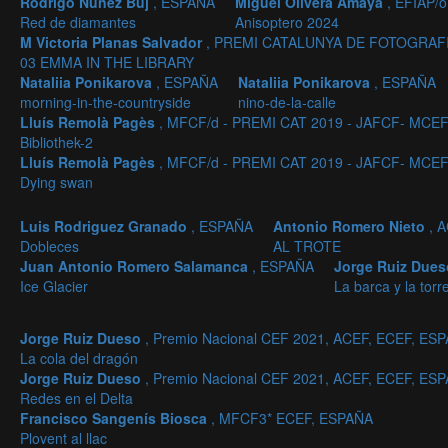
Rodrigo Núñez Buj
, ESPAÑA
Miguel Olivera Amaya
, EFIAP/
Red de diamantes
Anisoptero 2024
M Victoria Planas Salvador
, PREMI CATALUNYA DE FOTOGRAFI
03 EMMA IN THE LIBRARY
Nataliia Ponikarova
, ESPAÑA
Nataliia Ponikarova
, ESPAÑA
morning-in-the-countryside
nino-de-la-calle
Lluís Remolà Pagès
, MFCF/d - PREMI CAT 2019 - JAFCF- MCEF/
Bibliothek-2
Lluís Remolà Pagès
, MFCF/d - PREMI CAT 2019 - JAFCF- MCEF/
Dying swan
Luis Rodriguez Granado
, ESPAÑA
Antonio Romero Nieto
, 
Dobleces
AL TROTE
Juan Antonio Romero Salamanca
, ESPAÑA
Jorge Ruiz Due
Ice Glacier
La barca y la torr
Jorge Ruiz Dueso
, Premio Nacional CEF 2021, ACEF, ECEF, ES
La cola del dragón
Jorge Ruiz Dueso
, Premio Nacional CEF 2021, ACEF, ECEF, ES
Redes en el Delta
Francisco Sangenís Biosca
, MFCF3* ECEF, ESPAÑA
Plovent al llac