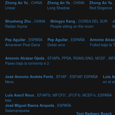
Zhong An Yu
, CHINA
Zhong An Yu
, CHINA
Zhong An Yu
Linear
Long Shadow
Red Elegance
Shusheng Zhu
, CHINA
Shingyu Kang
, COREA DEL SUR
J
Rattan rhyme
People sitting on the moon
N
Pep Aguilar
, ESPAÑA
Pep Aguilar
, ESPAÑA
Antonio Alcáz
Amanecer Post-Dana
Doble arco
Futbol bajo la 
Antonio Alcázar Ojeda
, EFIAPb, PPSA, RGMS.GNG, MCEF , MF
Paseo bajo la tormenta 4 2
José Antonio Andrés Ferriz
, EFIAP - ESFIAP, ESPAÑA
Luís A
Nens
en el a
Luís Aracil Roux
, EFIAP/b, MFCF5*, JFCF/b, MCEF/o, ESPAÑA
kiss
José Miguel Baena Anquela
, ESPAÑA
Salamanquesa
Toni Barbany Bosch
,