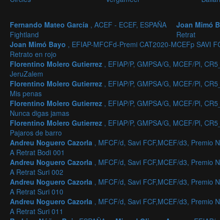
Fernando Mateo García
, ACEF - ECEF, ESPAÑA
Joan Mimó 
Fightland
Retrat
Joan Mimó Bayo
, EFIAP-MFCFd-Premi CAT2020-MCEFp SAVI F
Retrato en rojo
Florentino Molero Gutierrez
, EFIAP/P, GMPSA/G, MCEF/Pl, CR5
JeruZalem
Florentino Molero Gutierrez
, EFIAP/P, GMPSA/G, MCEF/Pl, CR5
Mis penas
Florentino Molero Gutierrez
, EFIAP/P, GMPSA/G, MCEF/Pl, CR5
Nunca digas jamas
Florentino Molero Gutierrez
, EFIAP/P, GMPSA/G, MCEF/Pl, CR5
Pajaros de barro
Andreu Noguero Cazorla
, MFCF/d, Savi FCF,MCEF/d3, Premio N
A Retrat Bodi 001
Andreu Noguero Cazorla
, MFCF/d, Savi FCF,MCEF/d3, Premio N
A Retrat Suri 002
Andreu Noguero Cazorla
, MFCF/d, Savi FCF,MCEF/d3, Premio N
A Retrat Suri 010
Andreu Noguero Cazorla
, MFCF/d, Savi FCF,MCEF/d3, Premio N
A Retrat Suri 011