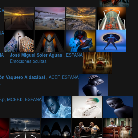
ÑA
ÑA
ÑA
José Miguel Soler Aguas
, ESPAÑA
Emociones ocultas
n Vaquero Aldazábal
, ACEF, ESPAÑA
s
AF.p, MCEF.b, ESPAÑA