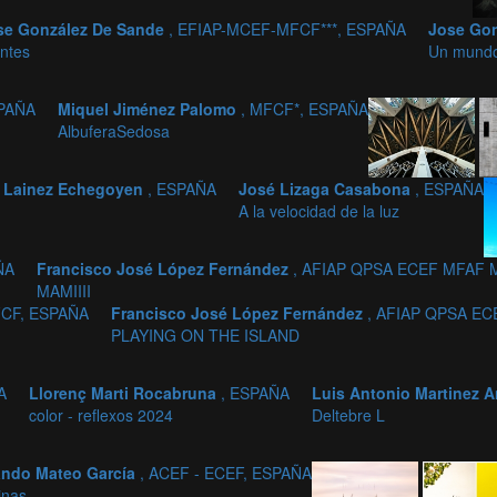
se González De Sande
, EFIAP-MCEF-MFCF***, ESPAÑA
Jose Go
ntes
Un mundo
SPAÑA
Miquel Jiménez Palomo
, MFCF*, ESPAÑA
AlbuferaSedosa
. Lainez Echegoyen
, ESPAÑA
José Lizaga Casabona
, ESPAÑA
A la velocidad de la luz
ÑA
Francisco José López Fernández
, AFIAP QPSA ECEF MFAF 
MAMIIII
FCF, ESPAÑA
Francisco José López Fernández
, AFIAP QPSA E
PLAYING ON THE ISLAND
A
Llorenç Marti Rocabruna
, ESPAÑA
Luis Antonio Martinez 
color - reflexos 2024
Deltebre L
ando Mateo García
, ACEF - ECEF, ESPAÑA
inas