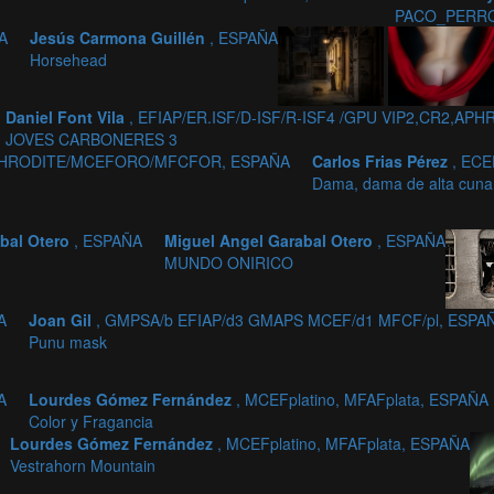
PACO_PERR
A
Jesús Carmona Guillén
, ESPAÑA
Horsehead
Daniel Font Vila
, EFIAP/ER.ISF/D-ISF/R-ISF4 /GPU VIP2,CR2,
JOVES CARBONERES 3
2,APHRODITE/MCEFORO/MFCFOR, ESPAÑA
Carlos Frias Pérez
, EC
Dama, dama de alta cuna
abal Otero
, ESPAÑA
Miguel Angel Garabal Otero
, ESPAÑA
MUNDO ONIRICO
A
Joan Gil
, GMPSA/b EFIAP/d3 GMAPS MCEF/d1 MFCF/pl, ESPA
Punu mask
A
Lourdes Gómez Fernández
, MCEFplatino, MFAFplata, ESPAÑA
Color y Fragancia
Lourdes Gómez Fernández
, MCEFplatino, MFAFplata, ESPAÑA
Vestrahorn Mountain