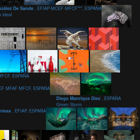
nzález De Sande
, EFIAP-MCEF-MFCF***, ESPAÑA
 ideal
MFCF, ESPAÑA
CEF MFAF MFCF, ESPAÑA
Diego Manrique Diez
, ESPAÑA
Green Storm
Aniesa
, EFIAP, ESPAÑA