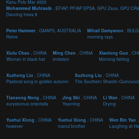
Kanu Polo Mar 4920
Mohammed Muhtasib
, EFIAP, PFIAP EPSA, GPU Zeus, GPU CR4
Dancing trees 8
Peter Hammer
, GMAPS, AUSTRALIA
Mihail Damyanov
, BUL
Reine
morning rays
Xiulu Chao
, CHINA
Ming Chen
, CHINA
Xiaolong Guo
, CH
Woman in black hat
imitation
Morning fishing
Xuzhong Liu
, CHINA
Xuzhong Liu
, CHINA
Pastoral song in golden autumn
The Southern Shaolin-Quincuncia
Tiansong Nong
, CHINA
Jing Shi
, CHINA
Li Wan
, CHINA
eurystomus orientalis
Yearning
Drying
Yuehui Xiong
, CHINA
Yuehui Xiong
, CHINA
Wen Bin Yao
however
manul brother
Laughing at H