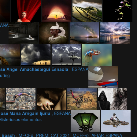
PAÑA
o
se Angel Amuchastegui Esnaola
, ESPAÑA
uring
José María Arrigain Ijurra
, ESPAÑA
Misteriosos elementos
y Bosch
, MFCFd- PREMI CAT 2021- MCEF/p- AFIAP, ESPAÑA