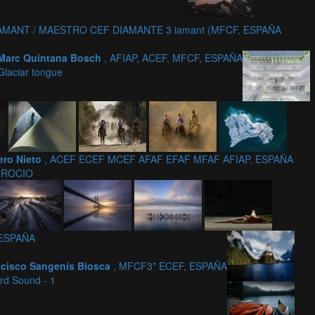
IAMANT / MAESTRO CEF DIAMANTE 3 iamant (MFCF, ESPAÑA
Marc Quintana Bosch
, AFIAP, ACEF, MFCF, ESPAÑA
Glaciar tongue
ero Nieto
, ACEF ECEF MCEF AFAF EFAF MFAF AFIAP, ESPAÑA
 ROCIO
, ESPAÑA
ncisco Sangenís Biosca
, MFCF3* ECEF, ESPAÑA
ord Sound - 1