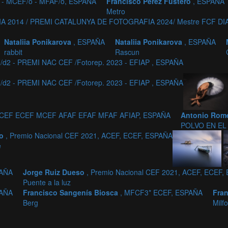
o - MCEF/o - MFAF/o, ESPAÑA
Francisco Pérez Fustero
, ESPAÑA
Metro
A 2014 / PREMI CATALUNYA DE FOTOGRAFIA 2024/ Mestre FCF D
Nataliia Ponikarova
, ESPAÑA
Nataliia Ponikarova
, ESPAÑA
rabbit
Rascun
d2 - PREMI NAC CEF /Fotorep. 2023 - EFIAP , ESPAÑA
d2 - PREMI NAC CEF /Fotorep. 2023 - EFIAP , ESPAÑA
ACEF ECEF MCEF AFAF EFAF MFAF AFIAP, ESPAÑA
Antonio Rom
POLVO EN EL
so
, Premio Nacional CEF 2021, ACEF, ECEF, ESPAÑA
e
PAÑA
Jorge Ruiz Dueso
, Premio Nacional CEF 2021, ACEF, ECEF
Puente a la luz
PAÑA
Francisco Sangenís Biosca
, MFCF3* ECEF, ESPAÑA
Fra
Berg
Milf