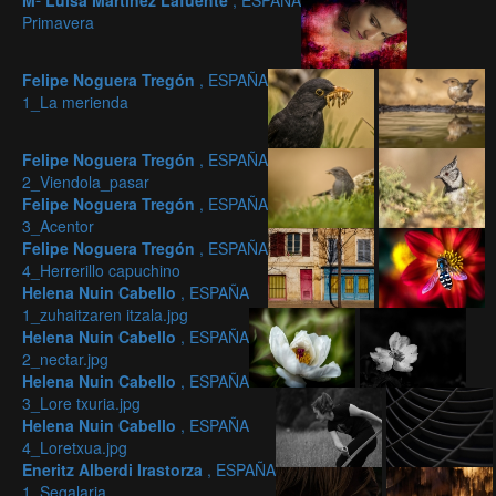
Mª Luisa Martínez Lafuente
, ESPAÑA
Primavera
Felipe Noguera Tregón
, ESPAÑA
1_La merienda
Felipe Noguera Tregón
, ESPAÑA
2_Viendola_pasar
Felipe Noguera Tregón
, ESPAÑA
3_Acentor
Felipe Noguera Tregón
, ESPAÑA
4_Herrerillo capuchino
Helena Nuin Cabello
, ESPAÑA
1_zuhaitzaren itzala.jpg
Helena Nuin Cabello
, ESPAÑA
2_nectar.jpg
Helena Nuin Cabello
, ESPAÑA
3_Lore txuria.jpg
Helena Nuin Cabello
, ESPAÑA
4_Loretxua.jpg
Eneritz Alberdi Irastorza
, ESPAÑA
1_Segalaria