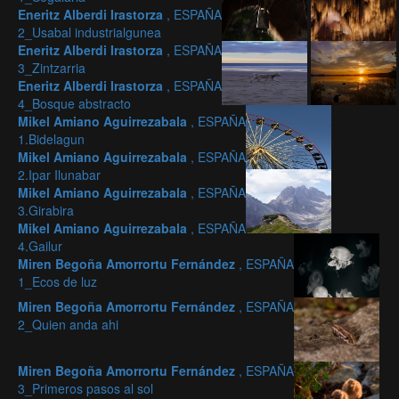
Eneritz Alberdi Irastorza
, ESPAÑA
2_Usabal industrialgunea
Eneritz Alberdi Irastorza
, ESPAÑA
3_Zintzarria
Eneritz Alberdi Irastorza
, ESPAÑA
4_Bosque abstracto
Mikel Amiano Aguirrezabala
, ESPAÑA
1.Bidelagun
Mikel Amiano Aguirrezabala
, ESPAÑA
2.Ipar Ilunabar
Mikel Amiano Aguirrezabala
, ESPAÑA
3.Girabira
Mikel Amiano Aguirrezabala
, ESPAÑA
4.Gailur
Miren Begoña Amorrortu Fernández
, ESPAÑA
1_Ecos de luz
Miren Begoña Amorrortu Fernández
, ESPAÑA
2_Quien anda ahi
Miren Begoña Amorrortu Fernández
, ESPAÑA
3_Primeros pasos al sol