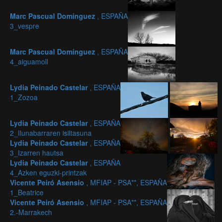
Marc Pascual Domínguez
, ESPAÑA
3_vespre
Marc Pascual Domínguez
, ESPAÑA
4_aiguamoll
Lydia Peinado Castelar
, ESPAÑA
1_Zozoa
Lydia Peinado Castelar
, ESPAÑA
2_Ilunabarraren isiltasuna
Lydia Peinado Castelar
, ESPAÑA
3_Izarren hautsa
Lydia Peinado Castelar
, ESPAÑA
4_Azken eguzki-printzak
Vicente Peiró Asensio
, MFIAP - PSA**, ESPAÑA
1_Beatrice
Vicente Peiró Asensio
, MFIAP - PSA**, ESPAÑA
2.-Marrakech