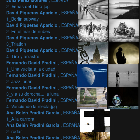
Julia Pérez Morales
, ESPAÑA
2- Venas del Tinto-jpg
David Piqueras Aparicio
, ESPAÑA
1_Berlin subway
David Piqueras Aparicio
, ESPAÑA
2_En el mar de nubes
David Piqueras Aparicio
, ESPAÑA
3_Triatlon
David Piqueras Aparicio
, ESPAÑA
4_Tiro y arrastre
Fernando David Pradini
, ESPAÑA
1_Una vuelta a la ciudad
Fernando David Pradini
, ESPAÑA
2_Jazz lunar
Fernando David Pradini
, ESPAÑA
3_y a su derecha... la luna
Fernando David Pradini
, ESPAÑA
4_Venciendo la niebla.jpg
Ana Belén Pradini García
, ESPAÑA
1_A la carrera
Ana Belén Pradini García
, ESPAÑA
2_rodar
Ana Belén Pradini García
, ESPAÑA