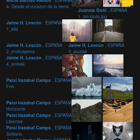
Alicia Garrido Ramos
, ESPAÑA
4- Desde el corazon de la tierra
Juanma Goñi
, ESPAÑA
1_sin título.jpg
Jaime H. Lescún
, ESPAÑA
1_ella
Jaime H. Lescún
, ESPAÑA
Jaime H. Lescún
, ESPAÑA
2_oroitzapena
3_jauziak
Jaime H. Lescún
, ESPAÑA
4_orekak
Patxi Irazabal Campo
, ESPAÑA
Frio
Patxi Irazabal Campo
, ESPAÑA
Horizonte
Patxi Irazabal Campo
, ESPAÑA
Libertad
Patxi Irazabal Campo
, ESPAÑA
Solitario