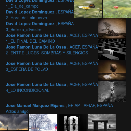
David Lopez Dominguez
, ESPAÑA
1_Dia_de_campo
David Lopez Dominguez
, ESPAÑA
2_Hora_del_almuerzo
David Lopez Dominguez
, ESPAÑA
3_Belleza_silvestre
Jose Ramon Luna De La Ossa
, ACEF, ESPAÑA
1_EL FINAL DEL CAMINO
Jose Ramon Luna De La Ossa
, ACEF, ESPAÑA
2_ENTRE LUCES_SOMBRAS Y SILENCIOS
Jose Ramon Luna De La Ossa
, ACEF, ESPAÑA
3_ESFERA DE POLVO
Jose Ramon Luna De La Ossa
, ACEF, ESPAÑA
4_LO INCONDICIONAL
Jose Manuel Maiquez Mijares
, EFIAP - AFIAP, ESPAÑA
Adios amigo