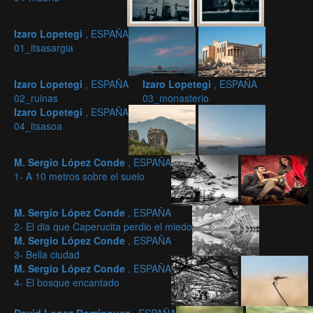
Izaro Lopetegi
, ESPAÑA
01_itsasargia
Izaro Lopetegi
, ESPAÑA
Izaro Lopetegi
, ESPAÑA
02_ruinas
03_monasterio
Izaro Lopetegi
, ESPAÑA
04_itsasoa
M. Sergio López Conde
, ESPAÑA
1- A 10 metros sobre el suelo
M. Sergio López Conde
, ESPAÑA
2- El dia que Caperucita perdio el miedo
M. Sergio López Conde
, ESPAÑA
3- Bella ciudad
M. Sergio López Conde
, ESPAÑA
4- El bosque encantado