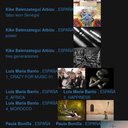
Kike Balenzategui Arbizu
, ESPAÑA
falso leon Senegal
Kike Balenzategui Arbizu
, ESPAÑA
power
Kike Balenzategui Arbizu
, ESPAÑA
tres generaciones
Luis Maria Barrio
, ESPAÑA
1_CRAZY FOR MUSIC 01
Luis Maria Barrio
, ESPAÑA
Luis Maria Barrio
, ESPAÑA
2_AFRICA
3_HAPPINESS
Luis Maria Barrio
, ESPAÑA
4_MOROCCO
Paula Bonilla
, ESPAÑA
Paula Bonilla
, ESPAÑA