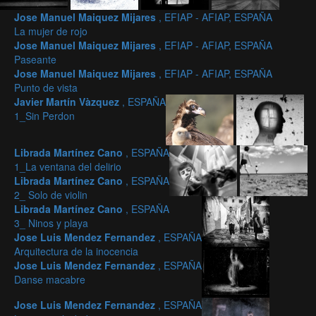
Jose Manuel Maiquez Mijares
, EFIAP - AFIAP, ESPAÑA
La mujer de rojo
Jose Manuel Maiquez Mijares
, EFIAP - AFIAP, ESPAÑA
Paseante
Jose Manuel Maiquez Mijares
, EFIAP - AFIAP, ESPAÑA
Punto de vista
Javier Martín Vàzquez
, ESPAÑA
1_Sin Perdon
Librada Martínez Cano
, ESPAÑA
1_La ventana del delirio
Librada Martínez Cano
, ESPAÑA
2_ Solo de violin
Librada Martínez Cano
, ESPAÑA
3_ Ninos y playa
Jose Luis Mendez Fernandez
, ESPAÑA
Arquitectura de la inocencia
Jose Luis Mendez Fernandez
, ESPAÑA
Danse macabre
Jose Luis Mendez Fernandez
, ESPAÑA