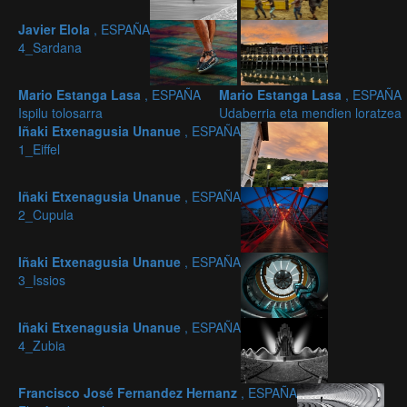
Javier Elola
, ESPAÑA
4_Sardana
Mario Estanga Lasa
, ESPAÑA
Mario Estanga Lasa
, ESPAÑA
Ispilu tolosarra
Udaberria eta mendien loratzea
Iñaki Etxenagusia Unanue
, ESPAÑA
1_Eiffel
Iñaki Etxenagusia Unanue
, ESPAÑA
2_Cupula
Iñaki Etxenagusia Unanue
, ESPAÑA
3_Issios
Iñaki Etxenagusia Unanue
, ESPAÑA
4_Zubia
Francisco José Fernandez Hernanz
, ESPAÑA