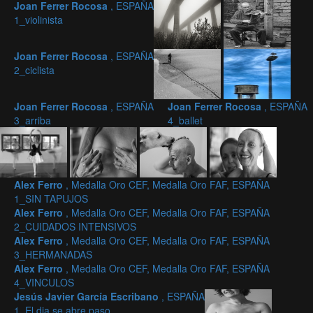
Joan Ferrer Rocosa
, ESPAÑA
1_violinista
Joan Ferrer Rocosa
, ESPAÑA
2_ciclista
Joan Ferrer Rocosa
, ESPAÑA
Joan Ferrer Rocosa
, ESPAÑA
3_arriba
4_ballet
Alex Ferro
, Medalla Oro CEF, Medalla Oro FAF, ESPAÑA
1_SIN TAPUJOS
Alex Ferro
, Medalla Oro CEF, Medalla Oro FAF, ESPAÑA
2_CUIDADOS INTENSIVOS
Alex Ferro
, Medalla Oro CEF, Medalla Oro FAF, ESPAÑA
3_HERMANADAS
Alex Ferro
, Medalla Oro CEF, Medalla Oro FAF, ESPAÑA
4_VINCULOS
Jesús Javier García Escribano
, ESPAÑA
1_El dia se abre paso