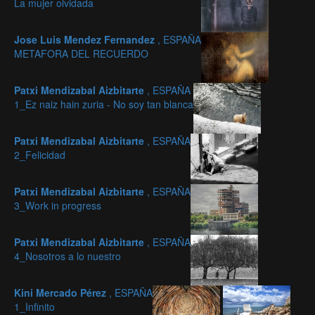
La mujer olvidada
Jose Luis Mendez Fernandez
, ESPAÑA
METAFORA DEL RECUERDO
Patxi Mendizabal Aizbitarte
, ESPAÑA
1_Ez naiz hain zuria - No soy tan blanca
Patxi Mendizabal Aizbitarte
, ESPAÑA
2_Felicidad
Patxi Mendizabal Aizbitarte
, ESPAÑA
3_Work in progress
Patxi Mendizabal Aizbitarte
, ESPAÑA
4_Nosotros a lo nuestro
Kini Mercado Pérez
, ESPAÑA
1_Infinito