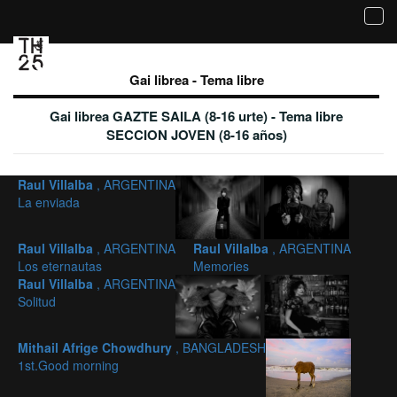
Tog
navi
Galería de imágenes aceptadas - Gai librea -
Tema libre
Gai librea - Tema libre
Gai librea GAZTE SAILA (8-16 urte) - Tema libre
SECCION JOVEN (8-16 años)
Raul Villalba
, ARGENTINA
La enviada
Raul Villalba
, ARGENTINA
Raul Villalba
, ARGENTINA
Los eternautas
Memories
Raul Villalba
, ARGENTINA
Solitud
Mithail Afrige Chowdhury
, BANGLADESH
1st.Good morning