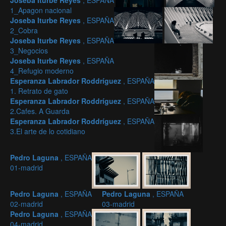
Joseba Iturbe Reyes
, ESPAÑA
1_Apagon nacional
Joseba Iturbe Reyes
, ESPAÑA
2_Cobra
Joseba Iturbe Reyes
, ESPAÑA
3_Negocios
Joseba Iturbe Reyes
, ESPAÑA
4_Refugio moderno
Esperanza Labrador Roddríguez
, ESPAÑA
1. Retrato de gato
Esperanza Labrador Roddríguez
, ESPAÑA
2.Cafes. A Guarda
Esperanza Labrador Roddríguez
, ESPAÑA
3.El arte de lo cotidiano
Pedro Laguna
, ESPAÑA
01-madrid
Pedro Laguna
, ESPAÑA
Pedro Laguna
, ESPAÑA
02-madrid
03-madrid
Pedro Laguna
, ESPAÑA
04-madrid