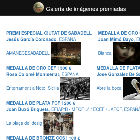
Galería de imágenes premiadas
PREMI ESPECIAL CIUTAT DE SABADELL
MEDALLA DE ORO C
Jesús García Coronado
, ESPAÑA
Joan Mimó Bayo
, 
AMANECESABADELL
Blanca
MEDALLA DE ORO CEF I 300 €
MEDALLA DE PLATA 
Rosa Colomé Montserrat
, ESPAÑA
Jose González De S
Enterrament a Noto. Sicilia
Abre la boca
MEDALLA DE PLATA FCF I 200 €
Joan Buxó Briquets
, EFIAP/B / MFCF 5* / ECEF / JAFCF, ESPAÑ
La plaça del desig
MEDALLA DE BRONZE CCS I 100 €