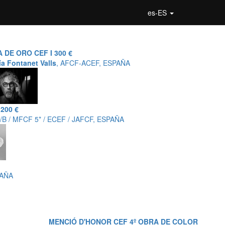
es-ES
DE ORO CEF I 300 €
a Fontanet Valls
, AFCF-ACEF, ESPAÑA
200 €
P/B / MFCF 5* / ECEF / JAFCF, ESPAÑA
PAÑA
MENCIÓ D'HONOR CEF 4º OBRA DE COLOR