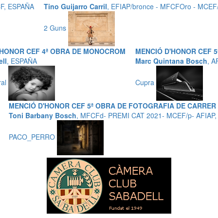
CF, ESPAÑA
Tino Guijarro Carril
, EFIAP/bronce - MFCFOro - MCEF
2 Guns
'HONOR CEF 4ª OBRA DE MONOCROM
MENCIÓ D'HONOR CEF 
ll
, ESPAÑA
Marc Quintana Bosch
, A
ral
Cupra
MENCIÓ D'HONOR CEF 5ª OBRA DE FOTOGRAFIA DE CARRER
Toni Barbany Bosch
, MFCFd- PREMI CAT 2021- MCEF/p- AFIAP
PACO_PERRO