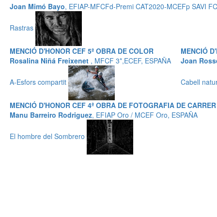
Joan Mimó Bayo
, EFIAP-MFCFd-Premi CAT2020-MCEFp SAVI F
Rastras
MENCIÓ D'HONOR CEF 5ª OBRA DE COLOR
MENCIÓ D
Rosalina Niñá Freixenet
, MFCF 3*,ECEF, ESPAÑA
Joan Rosse
A-Esfors compartit
Cabell natu
MENCIÓ D'HONOR CEF 4ª OBRA DE FOTOGRAFIA DE CARRER
Manu Barreiro Rodriguez
, EFIAP Oro / MCEF Oro, ESPAÑA
El hombre del Sombrero