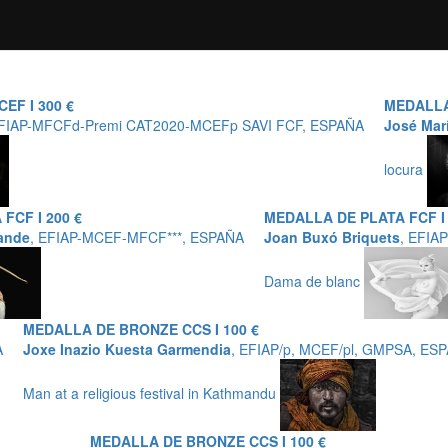
EF I 300 €
MEDALLA 
EFIAP-MFCFd-Premi CAT2020-MCEFp SAVI FCF, ESPAÑA
José Marí
locura
FCF I 200 €
MEDALLA DE PLATA FCF I 
ande
, EFIAP-MCEF-MFCF***, ESPAÑA
Joan Buxó Briquets
, EFIA
Dama de blanc
MEDALLA DE BRONZE CCS I 100 €
A
Joxe Inazio Kuesta Garmendia
, EFIAP/p, MCEF/pl, GMPSA, ES
Man at a religious festival in Kathmandu
MEDALLA DE BRONZE CCS I 100 €