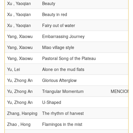
Xu , Yaoqian
Beauty
Xu , Yaoqian
Beauty in red
Xu , Yaoqian
Fairy out of water
Yang, Xiaowu
Embarrassing Journey
Yang, Xiaowu
Miao village style
Yang, Xiaowu
Pastoral Song of the Plateau
Yu, Lei
Alone on the mud flats
Yu, Zhong An
Glorious Afterglow
Yu, Zhong An
Triangular Momentum
MENCION D
Yu, Zhong An
U-Shaped
Zhang, Hanping
The rhythm of harvest
Zhao , Hong
Flamingos in the mist