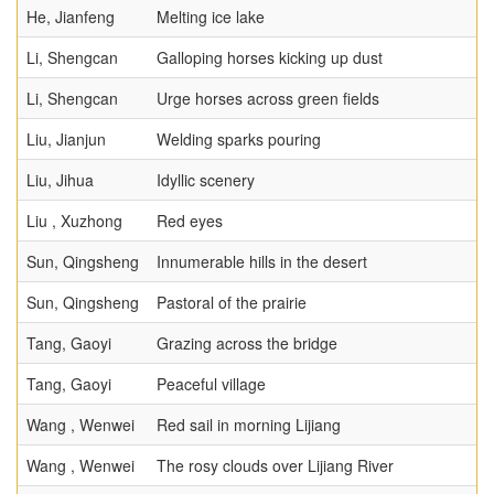
He, Jianfeng
Melting ice lake
Li, Shengcan
Galloping horses kicking up dust
Li, Shengcan
Urge horses across green fields
Liu, Jianjun
Welding sparks pouring
Liu, Jihua
Idyllic scenery
Liu , Xuzhong
Red eyes
Sun, Qingsheng
Innumerable hills in the desert
Sun, Qingsheng
Pastoral of the prairie
Tang, Gaoyi
Grazing across the bridge
Tang, Gaoyi
Peaceful village
Wang , Wenwei
Red sail in morning Lijiang
Wang , Wenwei
The rosy clouds over Lijiang River