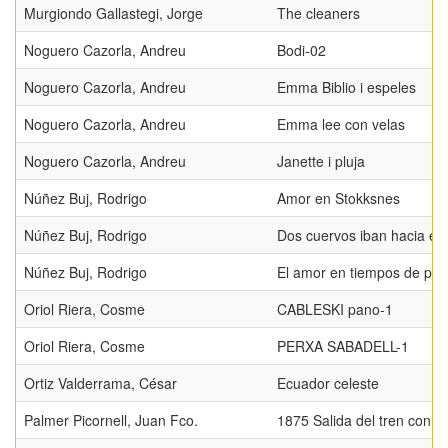
Murgiondo Gallastegi, Jorge
The cleaners
Noguero Cazorla, Andreu
Bodi-02
Noguero Cazorla, Andreu
Emma Biblio i espeles
Noguero Cazorla, Andreu
Emma lee con velas
Noguero Cazorla, Andreu
Janette i pluja
Núñez Buj, Rodrigo
Amor en Stokksnes
Núñez Buj, Rodrigo
Dos cuervos iban hacia el 
Núñez Buj, Rodrigo
El amor en tiempos de pa
Oriol Riera, Cosme
CABLESKI pano-1
Oriol Riera, Cosme
PERXA SABADELL-1
Ortiz Valderrama, César
Ecuador celeste
Palmer Picornell, Juan Fco.
1875 Salida del tren con d