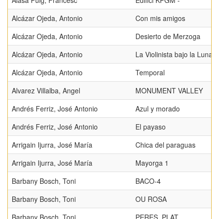
Alasà Puig, Francesc
Edifici KPGM -
Alcázar Ojeda, Antonio
Con mis amigos
Alcázar Ojeda, Antonio
Desierto de Merzoga
Alcázar Ojeda, Antonio
La Violinista bajo la Luna
Alcázar Ojeda, Antonio
Temporal
Alvarez Villalba, Angel
MONUMENT VALLEY
Andrés Ferriz, José Antonio
Azul y morado
Andrés Ferriz, José Antonio
El payaso
Arrigain Ijurra, José María
Chica del paraguas
Arrigain Ijurra, José María
Mayorga 1
Barbany Bosch, Toni
BACO-4
Barbany Bosch, Toni
OU ROSA
Barbany Bosch, Toni
PERES_PLAT