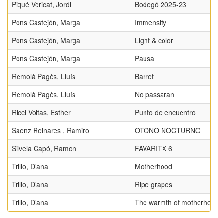
Piqué Vericat, Jordi
Bodegó 2025-23
Pons Castejón, Marga
Immensity
Pons Castejón, Marga
Light & color
Pons Castejón, Marga
Pausa
Remolà Pagès, Lluís
Barret
Remolà Pagès, Lluís
No passaran
Ricci Voltas, Esther
Punto de encuentro
Saenz Reinares , Ramiro
OTOÑO NOCTURNO
Silvela Capó, Ramon
FAVARITX 6
Trillo, Diana
Motherhood
Trillo, Diana
Ripe grapes
Trillo, Diana
The warmth of motherhoo