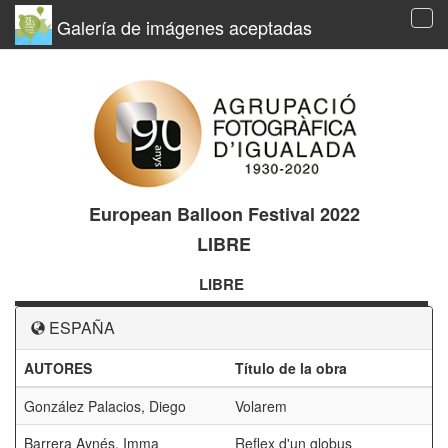
Galería de imágenes aceptadas
Tog
navi
European Balloon Festival 2022
LIBRE
LIBRE
ESPAÑA
AUTORES
Título de la obra
González Palacios, Diego
Volarem
Barrera Aynés, Imma
Reflex d'un globus