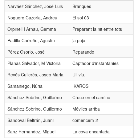
Narváez Sánchez, José Luis
Branques
Noguero Cazorla, Andreu
El sol 03
Orpinell I Arnau, Gemma
Preparant la nit entre tots
Padilla Carreño, Agustín
ja puja
Pérez Osorio, José
Reparando
Planas Salvador, M Victoria
Captador d'instantànies
Revés Cullerés, Josep Maria
Ull viu.
Samaniego, Núria
IKAROS
Sánchez Sobrino, Guillermo
Cruce en el camino
Sánchez Sobrino, Guillermo
Móviles arriba
Sandoval Beltrán, Juani
comencem-2
Sanz Hernandez, Miguel
La cova encantada