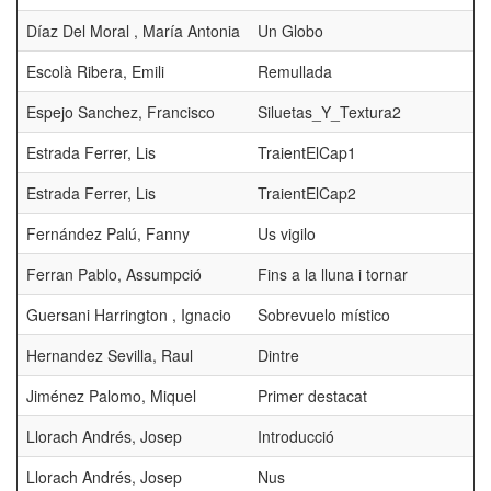
Díaz Del Moral , María Antonia
Un Globo
Escolà Ribera, Emili
Remullada
Espejo Sanchez, Francisco
Siluetas_Y_Textura2
Estrada Ferrer, Lis
TraientElCap1
Estrada Ferrer, Lis
TraientElCap2
Fernández Palú, Fanny
Us vigilo
Ferran Pablo, Assumpció
Fins a la lluna i tornar
Guersani Harrington , Ignacio
Sobrevuelo místico
Hernandez Sevilla, Raul
Dintre
Jiménez Palomo, Miquel
Primer destacat
Llorach Andrés, Josep
Introducció
Llorach Andrés, Josep
Nus