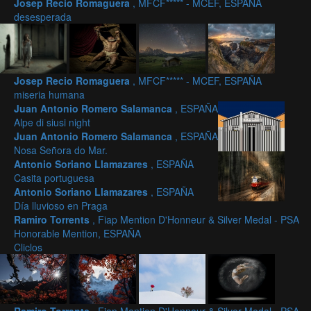
Josep Recio Romaguera
, MFCF***** - MCEF, ESPAÑA
desesperada
Josep Recio Romaguera
, MFCF***** - MCEF, ESPAÑA
miseria humana
Juan Antonio Romero Salamanca
, ESPAÑA
Alpe di siusi night
Juan Antonio Romero Salamanca
, ESPAÑA
Nosa Señora do Mar.
Antonio Soriano Llamazares
, ESPAÑA
Casita portuguesa
Antonio Soriano Llamazares
, ESPAÑA
Día lluvioso en Praga
Ramiro Torrents
, Fiap Mention D'Honneur & Silver Medal - PSA
Honorable Mention, ESPAÑA
Cliclos