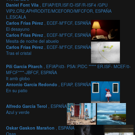
Daniel Font Vila
, EFIAP/ER.ISF/D-ISF/R-ISF4 /GPU
VIP2,CR2,APHRODITE/MCEFORO/MFCFOR, ESPAÑA
L,ESCALA
Carlos Frias Pérez
, ECEF-M*FCF, ESPAÑA
El desayuno
Carlos Frias Pérez
, ECEF-M*FCF, ESPAÑA
Mesita de noche del abuelo
Carlos Frias Pérez
, ECEF-M*FCF, ESPAÑA
Tras el cristal
Pili Garcia Pitarch
, EFIAP/d3- PSA/.PIDC ***** ER.ISF- MCEF/0-
MFCF****-JBFCF, ESPAÑA
It amb globo
Antonio García Redondo
, EFIAP, ESPAÑA
En su patio
Alfredo Garcia Terol
, ESPAÑA
Azul y verde
Oskar Gaskon Marañon
, ESPAÑA
Osas