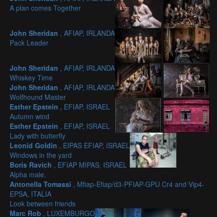
A plan comes Together
John Sheridan
, AFIAP, IRLANDA
Pack Leader
John Sheridan
, AFIAP, IRLANDA
Whiskey Time
John Sheridan
, AFIAP, IRLANDA
Wolfhound Master
Esther Epstein
, EFIAP, ISRAEL
Autumn wind
Esther Epstein
, EFIAP, ISRAEL
Lady with butterfly
Leonid Goldin
, EIPAS EFIAP, ISRAEL
Windows in the yard
Boris Ravich
, EFIAP MIPAS, ISRAEL
Alpha male.
Antonella Tomassi
, Mfiap-Efiap/d3-PFIAP-GPU Cr4 and Vip4-
EPSA, ITALIA
Look between friends
Marc Rob
, LUXEMBURGO