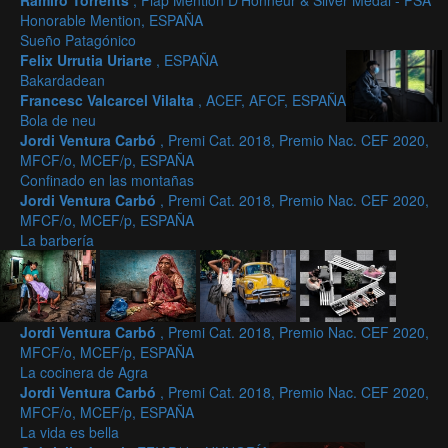
Ramiro Torrents
, Fiap Mention D'Honneur & Silver Medal - PSA
Honorable Mention, ESPAÑA
Sueño Patagónico
Felix Urrutia Uriarte
, ESPAÑA
Bakardadean
Francesc Valcarcel Vilalta
, ACEF, AFCF, ESPAÑA
Bola de neu
Jordi Ventura Carbó
, Premi Cat. 2018, Premio Nac. CEF 2020,
MFCF/o, MCEF/p, ESPAÑA
Confinado en las montañas
Jordi Ventura Carbó
, Premi Cat. 2018, Premio Nac. CEF 2020,
MFCF/o, MCEF/p, ESPAÑA
La barbería
Jordi Ventura Carbó
, Premi Cat. 2018, Premio Nac. CEF 2020,
MFCF/o, MCEF/p, ESPAÑA
La cocinera de Agra
Jordi Ventura Carbó
, Premi Cat. 2018, Premio Nac. CEF 2020,
MFCF/o, MCEF/p, ESPAÑA
La vida es bella