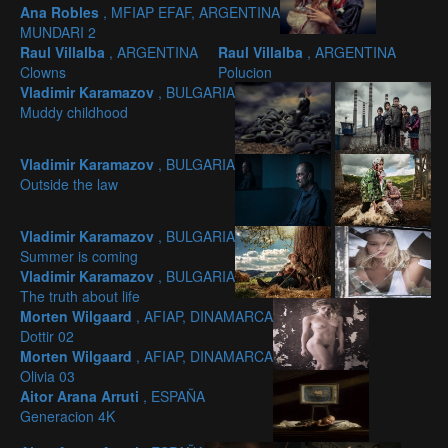
Ana Robles
, MFIAP EFAF, ARGENTINA
MUNDARI 2
Raul Villalba
, ARGENTINA
Raul Villalba
, ARGENTINA
Clowns
Polucion
Vladimir Karamazov
, BULGARIA
Muddy childhood
Vladimir Karamazov
, BULGARIA
Outside the law
Vladimir Karamazov
, BULGARIA
Summer is coming
Vladimir Karamazov
, BULGARIA
The truth about life
Morten Wilgaard
, AFIAP, DINAMARCA
Dottir 02
Morten Wilgaard
, AFIAP, DINAMARCA
Olivia 03
Aitor Arana Arruti
, ESPAÑA
Generacion 4K