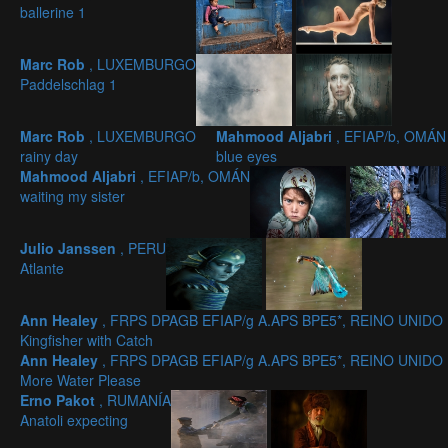
ballerine 1
Marc Rob
, LUXEMBURGO
Paddelschlag 1
Marc Rob
, LUXEMBURGO
Mahmood Aljabri
, EFIAP/b, OMÁN
rainy day
blue eyes
Mahmood Aljabri
, EFIAP/b, OMÁN
waiting my sister
Julio Janssen
, PERU
Atlante
Ann Healey
, FRPS DPAGB EFIAP/g A.APS BPE5*, REINO UNIDO
Kingfisher with Catch
Ann Healey
, FRPS DPAGB EFIAP/g A.APS BPE5*, REINO UNIDO
More Water Please
Erno Pakot
, RUMANÍA
Anatoli expecting