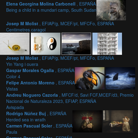
Elena Georgina Molina Carbonell
, ESPAÑA
Being a child in a mundari camp, South Sudan
Josep M Molist
, EFIAP/g, MCEF/pt, MFCFo, ESPAÑA
Centimetres caragol
Josep M Molist
, EFIAP/g, MCEF/pt, MFCFo, ESPAÑA
Yin Yang i ouera
Gaspar Morales Ogalla
, ESPAÑA
Color 4
Felipe Antonio Moreno
, ESPAÑA
Vistas
Andreu Noguero Cazorla
, MFCF/d, Savi FCF,MCEF/d3, Premio
Nacional de Naturaleza 2023, EFIAP, ESPAÑA
Avispada
Rodrigo Núñez Buj
, ESPAÑA
Herded sea in wrath
Carmen Pascual Soler
, ESPAÑA
Paula