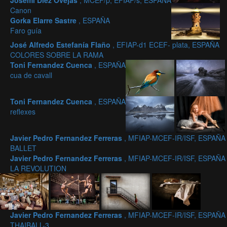
Josemi Diez Ovejas
, MCEF/p, EFIAP/s, ESPAÑA
Canon
Gorka Elarre Sastre
, ESPAÑA
Faro guía
José Alfredo Estefanía Flaño
, EFIAP-d1 ECEF- plata, ESPAÑA
COLORES SOBRE LA RAMA
Toni Fernandez Cuenca
, ESPAÑA
cua de cavall
Toni Fernandez Cuenca
, ESPAÑA
reflexes
Javier Pedro Fernandez Ferreras
, MFIAP-MCEF-IR/ISF, ESPAÑA
BALLET
Javier Pedro Fernandez Ferreras
, MFIAP-MCEF-IR/ISF, ESPAÑA
LA REVOLUTION
Javier Pedro Fernandez Ferreras
, MFIAP-MCEF-IR/ISF, ESPAÑA
THAIBALL-3