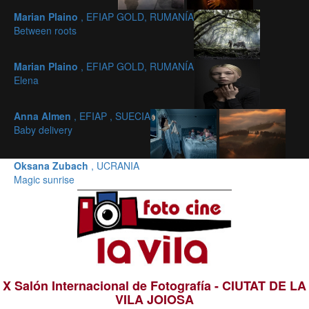
Marian Plaino
, EFIAP GOLD, RUMANÍA
Between roots
Marian Plaino
, EFIAP GOLD, RUMANÍA
Elena
Anna Almen
, EFIAP , SUECIA
Baby delivery
Oksana Zubach
, UCRANIA
Magic sunrise
X Salón Internacional de Fotografía - CIUTAT DE LA
VILA JOIOSA