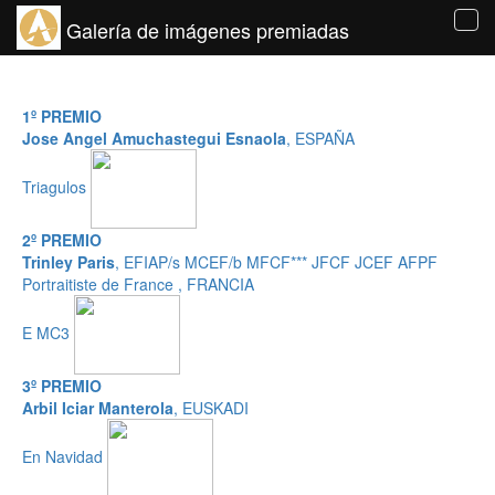
Galería de imágenes premiadas
Tog
navi
1º PREMIO
Jose Angel Amuchastegui Esnaola
, ESPAÑA
Triagulos
2º PREMIO
Trinley Paris
, EFIAP/s MCEF/b MFCF*** JFCF JCEF AFPF
Portraitiste de France , FRANCIA
E MC3
3º PREMIO
Arbil Iciar Manterola
, EUSKADI
En Navidad