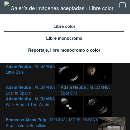
Galería de imágenes aceptadas - Libre color
Tog
navi
Libre color
Libre monocromo
Reportaje, libre monocromo o color
Adam Neuba
, ALEMANIA
Little Blue
Adam Neuba
, ALEMANIA
Adam Neuba
, ALEMANIA
Lost In Space
Spot On!
Adam Neuba
, ALEMANIA
Walk Around The World
Francesc Alasà Puig
, MFCF4* - MCEF, ESPAÑA
Arquitectura Brutalista..