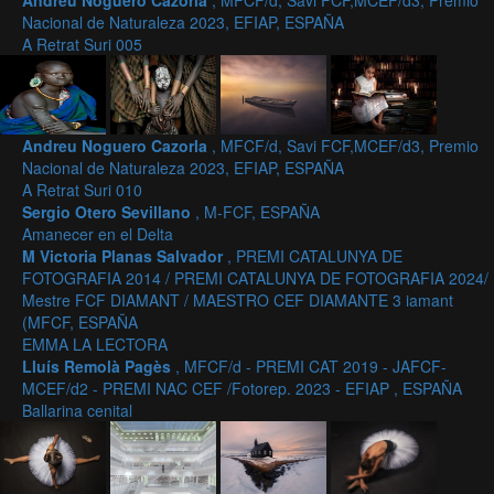
Andreu Noguero Cazorla
, MFCF/d, Savi FCF,MCEF/d3, Premio
Nacional de Naturaleza 2023, EFIAP, ESPAÑA
A Retrat Suri 005
Andreu Noguero Cazorla
, MFCF/d, Savi FCF,MCEF/d3, Premio
Nacional de Naturaleza 2023, EFIAP, ESPAÑA
A Retrat Suri 010
Sergio Otero Sevillano
, M-FCF, ESPAÑA
Amanecer en el Delta
M Victoria Planas Salvador
, PREMI CATALUNYA DE
FOTOGRAFIA 2014 / PREMI CATALUNYA DE FOTOGRAFIA 2024/
Mestre FCF DIAMANT / MAESTRO CEF DIAMANTE 3 iamant
(MFCF, ESPAÑA
EMMA LA LECTORA
Lluís Remolà Pagès
, MFCF/d - PREMI CAT 2019 - JAFCF-
MCEF/d2 - PREMI NAC CEF /Fotorep. 2023 - EFIAP , ESPAÑA
Ballarina cenital