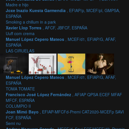
Madre e hijo
Joxe Inazio Kuesta Garmendia
, EFIAP/p, MCEF/pl, GMPSA,
ESPAÑA
Smoking a chillum in a park
Xavier Llop Torres
, AFCF, JBFCF, ESPAÑA
Uuff com crema
Manuel López Cepero Mateos
, MCEF/d1, EFIAP/G, AFAF,
ESPAÑA
LAS CIRUELAS
Manuel López Cepero Mateos
, MCEF/d1, EFIAP/G, AFAF,
ESPAÑA
TOMA TOMATE
Francisco José López Fernández
, AFIAP QPSA ECEF MFAF
MFCF, ESPAÑA
COLUMPIO II
Joan Mimó Bayo
, EFIAP-MFCFd-Premi CAT2020-MCEFp SAVI
FCF, ESPAÑA
Semi nu