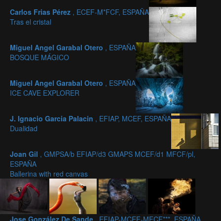
Carlos Frias Pérez
, ECEF-M*FCF, ESPAÑA
Tras el cristal
Miguel Angel Garabal Otero
, ESPAÑA
BOSQUE MÁGICO
Miguel Angel Garabal Otero
, ESPAÑA
ICE CAVE EXPLORER
J. Ignacio Garcia Palacin
, EFIAP, MCEF, ESPAÑA
Dualidad
Joan Gil
, GMPSA/b EFIAP/d3 GMAPS MCEF/d1 MFCF/pl,
ESPAÑA
Ballerina with red canvas
Jose González De Sande
, EFIAP-MCEF-MFCF***, ESPAÑA