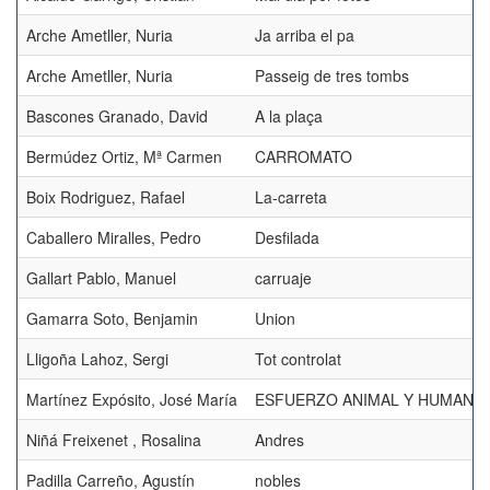
Arche Ametller, Nuria
Ja arriba el pa
Arche Ametller, Nuria
Passeig de tres tombs
Bascones Granado, David
A la plaça
Bermúdez Ortiz, Mª Carmen
CARROMATO
Boix Rodriguez, Rafael
La-carreta
Caballero Miralles, Pedro
Desfilada
Gallart Pablo, Manuel
carruaje
Gamarra Soto, Benjamin
Union
Lligoña Lahoz, Sergi
Tot controlat
Martínez Expósito, José María
ESFUERZO ANIMAL Y HUMANO
Niñá Freixenet , Rosalina
Andres
Padilla Carreño, Agustín
nobles