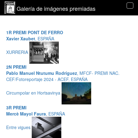
Galería de imágenes premiadas
Tog
navi
1R PREMI PONT DE FERRO
Xavier Xaubet
, ESPAÑA
XURRERIA
2N PREMI
Pablo Manuel Ntutumu Rodríguez
, MFCF- PREMI NAC.
CEF/Fotoreportaje 2024 - ACEF, ESPAÑA
Circumpolar en Hortsavinya
3R PREMI
Mercè Mayol Faura
, ESPAÑA
Entre vigues