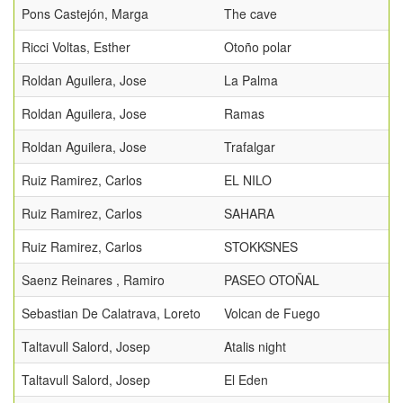
Pons Castejón, Marga
The cave
Ricci Voltas, Esther
Otoño polar
Roldan Aguilera, Jose
La Palma
Roldan Aguilera, Jose
Ramas
Roldan Aguilera, Jose
Trafalgar
Ruiz Ramirez, Carlos
EL NILO
Ruiz Ramirez, Carlos
SAHARA
Ruiz Ramirez, Carlos
STOKKSNES
Saenz Reinares , Ramiro
PASEO OTOÑAL
Sebastian De Calatrava, Loreto
Volcan de Fuego
Taltavull Salord, Josep
Atalis night
Taltavull Salord, Josep
El Eden