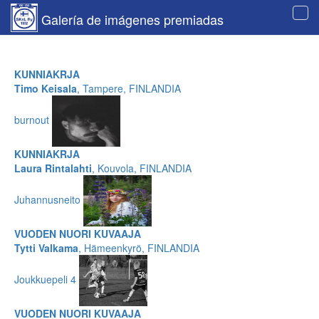
Galería de imágenes premiadas
Tog
navi
KUNNIAKRJA
Timo Keisala
, Tampere, FINLANDIA
burnout
KUNNIAKRJA
Laura Rintalahti
, Kouvola, FINLANDIA
Juhannusneito
VUODEN NUORI KUVAAJA
Tytti Valkama
, Hämeenkyrö, FINLANDIA
Joukkuepeli 4
VUODEN NUORI KUVAAJA