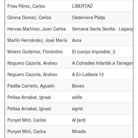
Frias Pérez, Carlos
LIBERTAD
Girona Gomez, Carlos
Oedemera Platja
Hervas Martínez, Juan Carlos
Semana Santa Sevilla - Legacy
Martín Hernández, José María
Aura
Molero Gutierrez, Florentino
El cuerpo imposible_3
Noguero Cazorla, Andreu
A Cofradies Infantils a Tarragona
Noguero Cazorla, Andreu
A En Lalibela 12
Padilla Carreño, Agustín
Boxeo
Pellisa Arnabat, Ignasi
selfie
Pellisa Arnabat, Ignasi
sigrid
Punyet Miró, Carlos
Al jardí
Punyet Miró, Carlos
Mirada