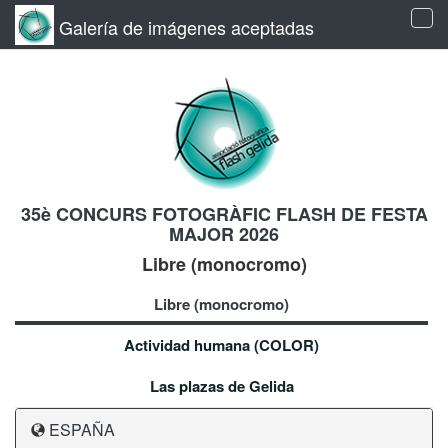
Galería de imágenes aceptadas
Tog
navi
35è CONCURS FOTOGRÀFIC FLASH DE FESTA
MAJOR 2026
Libre (monocromo)
Libre (monocromo)
Actividad humana (COLOR)
Las plazas de Gelida
ESPAÑA