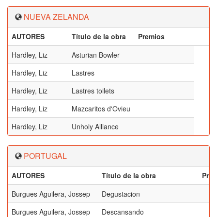
NUEVA ZELANDA
AUTORES
Título de la obra
Premios
Hardley, Liz
Asturian Bowler
Hardley, Liz
Lastres
Hardley, Liz
Lastres toilets
Hardley, Liz
Mazcaritos d'Ovieu
Hardley, Liz
Unholy Alliance
PORTUGAL
AUTORES
Título de la obra
Pre
Burgues Aguilera, Jossep
Degustacion
Burgues Aguilera, Jossep
Descansando