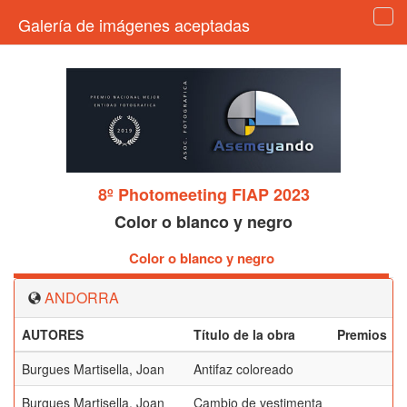
Galería de imágenes aceptadas
Tog
navi
8º Photomeeting FIAP 2023
Color o blanco y negro
Color o blanco y negro
ANDORRA
AUTORES
Título de la obra
Premios
Burgues Martisella, Joan
Antifaz coloreado
Burgues Martisella, Joan
Cambio de vestimenta