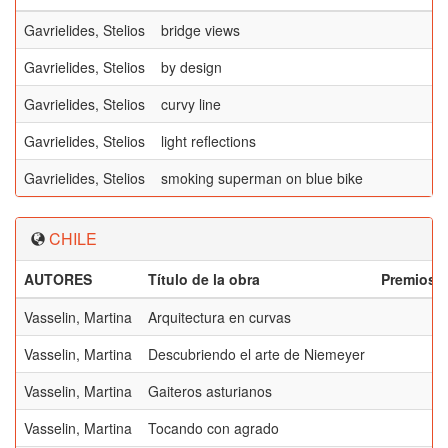
Gavrielides, Stelios
bridge views
Gavrielides, Stelios
by design
Gavrielides, Stelios
curvy line
Gavrielides, Stelios
light reflections
Gavrielides, Stelios
smoking superman on blue bike
CHILE
AUTORES
Título de la obra
Premios
Vasselin, Martina
Arquitectura en curvas
Vasselin, Martina
Descubriendo el arte de Niemeyer
Vasselin, Martina
Gaiteros asturianos
Vasselin, Martina
Tocando con agrado