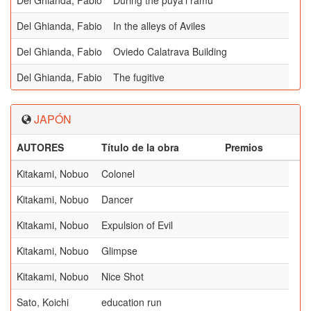
Del Ghianda, Fabio
During the puya'l ramu
Del Ghianda, Fabio
In the alleys of Aviles
Del Ghianda, Fabio
Oviedo Calatrava Building
Del Ghianda, Fabio
The fugitive
JAPÓN
AUTORES
Título de la obra
Premios
Kitakami, Nobuo
Colonel
Kitakami, Nobuo
Dancer
Kitakami, Nobuo
Expulsion of Evil
Kitakami, Nobuo
Glimpse
Kitakami, Nobuo
Nice Shot
Sato, Koichi
education run