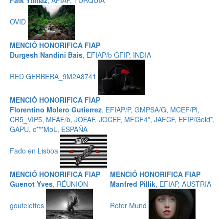
Faik Yilmaz
, AFIAP, TURQUÍA
OVID
MENCIÓ HONORIFICA FIAP
Durgesh Nandini Bais
, EFIAP/b GFIP, INDIA
RED GERBERA_9M2A8741
MENCIÓ HONORIFICA FIAP
Florentino Molero Gutierrez
, EFIAP/P, GMPSA/G, MCEF/Pl,
CR5_VIP5, MFAF/b, JOFAF, JOCEF, MFCF4*, JAFCF, EFIP/Gold*,
GAPU, c***MoL, ESPAÑA
Fado en Lisboa
MENCIÓ HONORIFICA FIAP
MENCIÓ HONORIFICA FIAP
Guenot Yves
, RÉUNION
Manfred Pillik
, EFIAP, AUSTRIA
goutelettes
Roter Mund