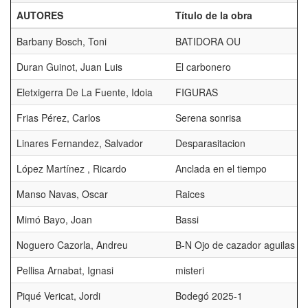
AUTORES
Título de la obra
Barbany Bosch, Toni
BATIDORA OU
Duran Guinot, Juan Luis
El carbonero
Eletxigerra De La Fuente, Idoia
FIGURAS
Frias Pérez, Carlos
Serena sonrisa
Linares Fernandez, Salvador
Desparasitacion
López Martínez , Ricardo
Anclada en el tiempo
Manso Navas, Oscar
Raices
Mimó Bayo, Joan
Bassi
Noguero Cazorla, Andreu
B-N Ojo de cazador aguilas B
Pellisa Arnabat, Ignasi
misteri
Piqué Vericat, Jordi
Bodegó 2025-1