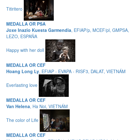
Titiritero
MEDALLA OR PSA
Joxe Inazio Kuesta Garmendia
, EFIAP/p, MCEF/pl, GMPSA,
LEZO, ESPAÑA
Happy with her doll
MEDALLA OR CEF
Hoang Long Ly
, EFIAP - EVAPA - RISF3, DALAT, VIETNÁM
Everlasting love
MEDALLA OR CEF
Van Helena
, Ha Noi, VIETNÁM
The color of Life
MEDALLA OR CEF