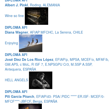
DIPLOMA AFI
Albert J. Pinkl
, Roding, ALEMANIA
Wine so fine
DIPLOMA AFI
Diana Wagner
, AFIAP MFCHC, La Serena, CHILE
Enjoying
DIPLOMA AFI
José Díez De Los Ríos López
, EFIAP/p, MPSA, MCEF/o, MFAF/b,
GM.APS, c MoL, R ISF 7, E.NPSGPU Cr3, M.SSP A.SSP,
Antequera, ESPAÑA
HELL ANGELS
DIPLOMA AFI
Pili Garcia Pitarch
, EFIAP/d3- PSA/.PIDC ***** ER.ISF- MCEF/0-
MFCF****-JBFCF, Berga, ESPAÑA