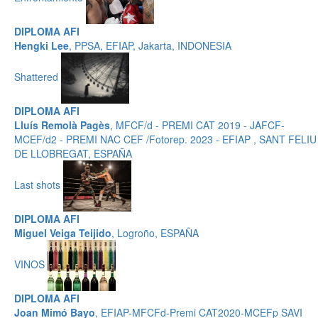
DIPLOMA AFI
Hengki Lee
, PPSA, EFIAP, Jakarta, INDONESIA
Shattered
DIPLOMA AFI
Lluís Remolà Pagès
, MFCF/d - PREMI CAT 2019 - JAFCF-
MCEF/d2 - PREMI NAC CEF /Fotorep. 2023 - EFIAP , SANT FELIU
DE LLOBREGAT, ESPAÑA
Last shots
DIPLOMA AFI
Miguel Veiga Teijido
, Logroño, ESPAÑA
VINOS
DIPLOMA AFI
Joan Mimó Bayo
, EFIAP-MFCFd-Premi CAT2020-MCEFp SAVI