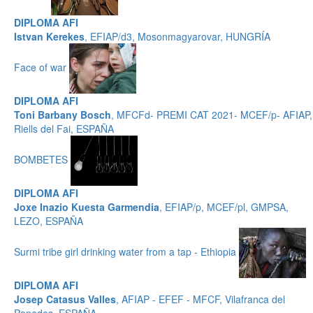
DIPLOMA AFI
Istvan Kerekes
, EFIAP/d3, Mosonmagyarovar, HUNGRÍA
Face of war
DIPLOMA AFI
Toni Barbany Bosch
, MFCFd- PREMI CAT 2021- MCEF/p- AFIAP,
Riells del Fai, ESPAÑA
BOMBETES
DIPLOMA AFI
Joxe Inazio Kuesta Garmendia
, EFIAP/p, MCEF/pl, GMPSA,
LEZO, ESPAÑA
Surmi tribe girl drinking water from a tap - Ethiopia
DIPLOMA AFI
Josep Catasus Valles
, AFIAP - EFEF - MFCF, Vilafranca del