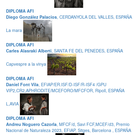
DIPLOMA AFI
Diego González Palacios
, CERDANYOLA DEL VALLES, ESPAÑA
La mara
DIPLOMA AFI
Carles Alasraki Alberti
, SANTA FE DEL PENEDES, ESPAÑA
Capvespre a la vinya
DIPLOMA AFI
Daniel Font Vila
, EFIAP/ER.ISF/D-ISF/R-ISF4 /GPU
VIP2,CR2,APHRODITE/MCEFORO/MFCFOR, Ripoll, ESPAÑA
L,AVIA
DIPLOMA AFI
Andreu Noguero Cazorla
, MFCF/d, Savi FCF,MCEF/d3, Premio
Nacional de Naturaleza 2023, EFIAP, Sitges, Barcelona , ESPAÑA