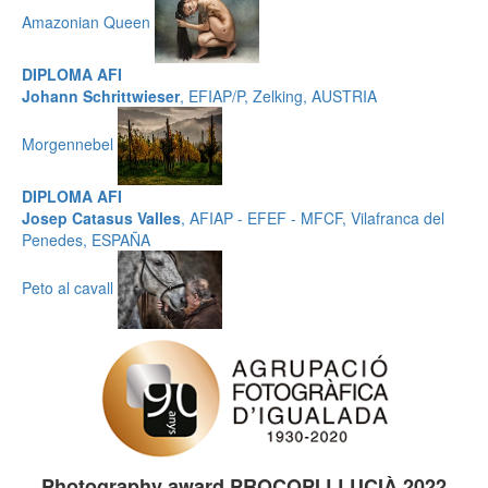
Amazonian Queen
DIPLOMA AFI
Johann Schrittwieser
, EFIAP/P, Zelking, AUSTRIA
Morgennebel
DIPLOMA AFI
Josep Catasus Valles
, AFIAP - EFEF - MFCF, Vilafranca del
Penedes, ESPAÑA
Peto al cavall
Photography award PROCOPI LLUCIÀ 2022