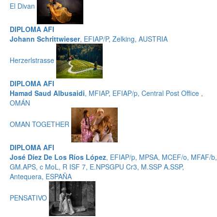
El Divan
DIPLOMA AFI
Johann Schrittwieser
, EFIAP/P, Zelking, AUSTRIA
Herzerlstrasse
DIPLOMA AFI
Hamad Saud Albusaidi
, MFIAP, EFIAP/p, Central Post Office ,
OMÁN
OMAN TOGETHER
DIPLOMA AFI
José Díez De Los Ríos López
, EFIAP/p, MPSA, MCEF/o, MFAF/b,
GM.APS, c MoL, R ISF 7, E.NPSGPU Cr3, M.SSP A.SSP,
Antequera, ESPAÑA
PENSATIVO