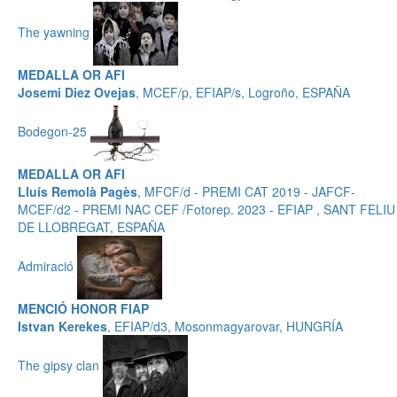
The yawning
MEDALLA OR AFI
Josemi Diez Ovejas
, MCEF/p, EFIAP/s, Logroño, ESPAÑA
Bodegon-25
MEDALLA OR AFI
Lluís Remolà Pagès
, MFCF/d - PREMI CAT 2019 - JAFCF-
MCEF/d2 - PREMI NAC CEF /Fotorep. 2023 - EFIAP , SANT FELIU
DE LLOBREGAT, ESPAÑA
Admiració
MENCIÓ HONOR FIAP
Istvan Kerekes
, EFIAP/d3, Mosonmagyarovar, HUNGRÍA
The gipsy clan