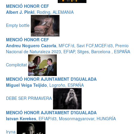
MENCIÓ HONOR CEF
Albert J. Pinkl
, Roding, ALEMANIA
Empty bottle
MENCIÓ HONOR CEF
Andreu Noguero Cazorla
, MFCF/d, Savi FCF,MCEF/d3, Premio
Nacional de Naturaleza 2023, EFIAP, Sitges, Barcelona , ESPAÑA
Complicitat
MENCIÓ HONOR AJUNTAMENT D'IGUALADA
Miguel Veiga Teijido
, Logroño, ESPAÑA
DEBE SER PRIMAVERA
MENCIÓ HONOR AJUNTAMENT D'IGUALADA
Istvan Kerekes
, EFIAP/d3, Mosonmagyarovar, HUNGRÍA
Iryna