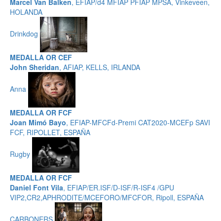
Marcel Van Balken
, EFIAP/d4 MFIAP PFIAP MPSA, Vinkeveen,
HOLANDA
Drinkdog
MEDALLA OR CEF
John Sheridan
, AFIAP, KELLS, IRLANDA
Anna
MEDALLA OR FCF
Joan Mimó Bayo
, EFIAP-MFCFd-Premi CAT2020-MCEFp SAVI
FCF, RIPOLLET, ESPAÑA
Rugby
MEDALLA OR FCF
Daniel Font Vila
, EFIAP/ER.ISF/D-ISF/R-ISF4 /GPU
VIP2,CR2,APHRODITE/MCEFORO/MFCFOR, Ripoll, ESPAÑA
CARBONERS