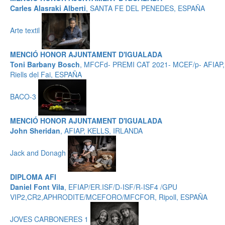
Carles Alasraki Alberti
, SANTA FE DEL PENEDES, ESPAÑA
Arte textil
MENCIÓ HONOR AJUNTAMENT D'IGUALADA
Toni Barbany Bosch
, MFCFd- PREMI CAT 2021- MCEF/p- AFIAP,
Riells del Fai, ESPAÑA
BACO-3
MENCIÓ HONOR AJUNTAMENT D'IGUALADA
John Sheridan
, AFIAP, KELLS, IRLANDA
Jack and Donagh
DIPLOMA AFI
Daniel Font Vila
, EFIAP/ER.ISF/D-ISF/R-ISF4 /GPU
VIP2,CR2,APHRODITE/MCEFORO/MFCFOR, Ripoll, ESPAÑA
JOVES CARBONERES 1