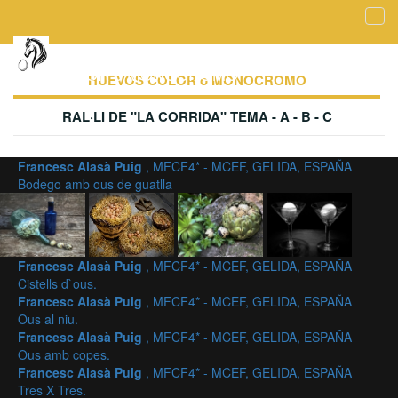
Tog
navi
Galería de imágenes aceptadas - HUEVOS
COLOR o MONOCROMO
HUEVOS COLOR o MONOCROMO
RAL·LI DE "LA CORRIDA" TEMA - A - B - C
Francesc Alasà Puig
, MFCF4* - MCEF, GELIDA, ESPAÑA
Bodego amb ous de guatlla
Francesc Alasà Puig
, MFCF4* - MCEF, GELIDA, ESPAÑA
Cistells d`ous.
Francesc Alasà Puig
, MFCF4* - MCEF, GELIDA, ESPAÑA
Ous al niu.
Francesc Alasà Puig
, MFCF4* - MCEF, GELIDA, ESPAÑA
Ous amb copes.
Francesc Alasà Puig
, MFCF4* - MCEF, GELIDA, ESPAÑA
Tres X Tres.