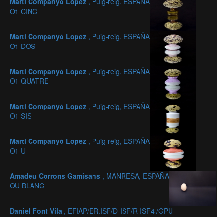
Martí Companyó Lopez
, Puig-reig, ESPAÑA
O1 CINC
Martí Companyó Lopez
, Puig-reig, ESPAÑA
O1 DOS
Martí Companyó Lopez
, Puig-reig, ESPAÑA
O1 QUATRE
Martí Companyó Lopez
, Puig-reig, ESPAÑA
O1 SIS
Martí Companyó Lopez
, Puig-reig, ESPAÑA
O1 U
Amadeu Corrons Gamisans
, MANRESA, ESPAÑA
OU BLANC
Daniel Font Vila
, EFIAP/ER.ISF/D-ISF/R-ISF4 /GPU