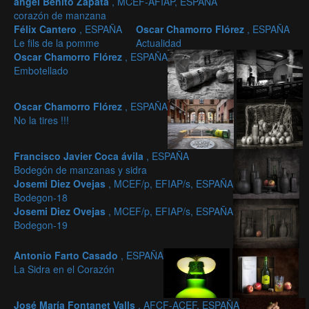
ángel Benito Zapata
, MCEF-AFIAP, ESPAÑA
corazón de manzana
Félix Cantero
, ESPAÑA
Oscar Chamorro Flórez
, ESPAÑA
Le fils de la pomme
Actualidad
Oscar Chamorro Flórez
, ESPAÑA
Embotellado
Oscar Chamorro Flórez
, ESPAÑA
No la tires !!!
Francisco Javier Coca ávila
, ESPAÑA
Bodegón de manzanas y sidra
Josemi Diez Ovejas
, MCEF/p, EFIAP/s, ESPAÑA
Bodegon-18
Josemi Diez Ovejas
, MCEF/p, EFIAP/s, ESPAÑA
Bodegon-19
Antonio Farto Casado
, ESPAÑA
La Sidra en el Corazón
José María Fontanet Valls
, AFCF-ACEF, ESPAÑA