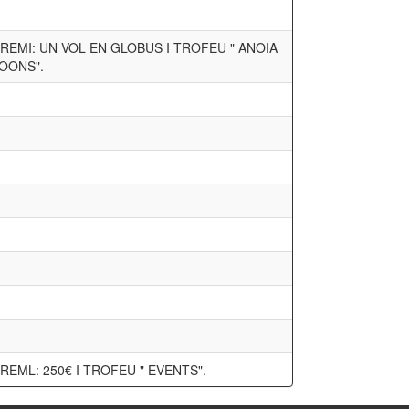
PREMI: UN VOL EN GLOBUS I TROFEU " ANOIA
OONS".
PREML: 250€ I TROFEU " EVENTS".