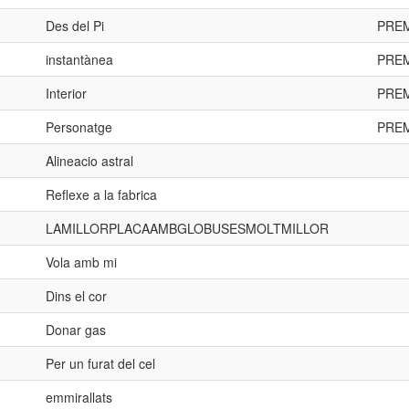
Des del Pi
PREM
instantànea
PREM
Interior
PREM
Personatge
PREM
Alineacio astral
Reflexe a la fabrica
LAMILLORPLACAAMBGLOBUSESMOLTMILLOR
Vola amb mi
Dins el cor
Donar gas
Per un furat del cel
emmirallats