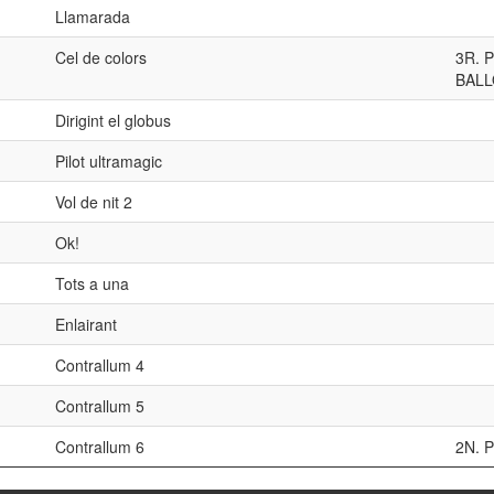
Llamarada
Cel de colors
3R. 
BALL
Dirigint el globus
Pilot ultramagic
Vol de nit 2
Ok!
Tots a una
Enlairant
Contrallum 4
Contrallum 5
Contrallum 6
2N. 