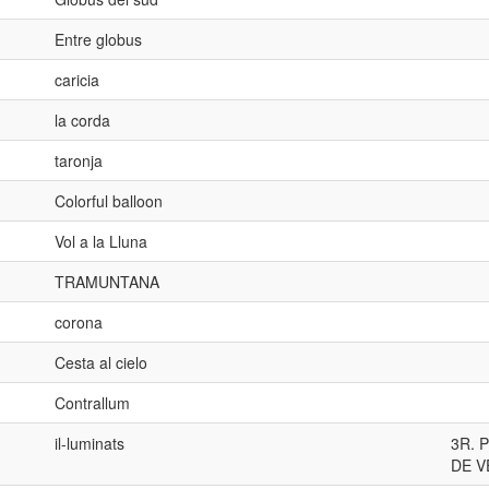
Entre globus
caricia
la corda
taronja
Colorful balloon
Vol a la Lluna
TRAMUNTANA
corona
Cesta al cielo
Contrallum
il-luminats
3R. 
DE V