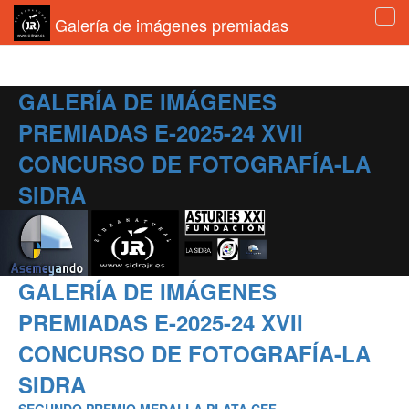
Galería de imágenes premiadas
Tog
navi
GALERÍA DE IMÁGENES
PREMIADAS E-2025-24 XVII
CONCURSO DE FOTOGRAFÍA-LA
SIDRA
GALERÍA DE IMÁGENES
PREMIADAS E-2025-24 XVII
CONCURSO DE FOTOGRAFÍA-LA
SIDRA