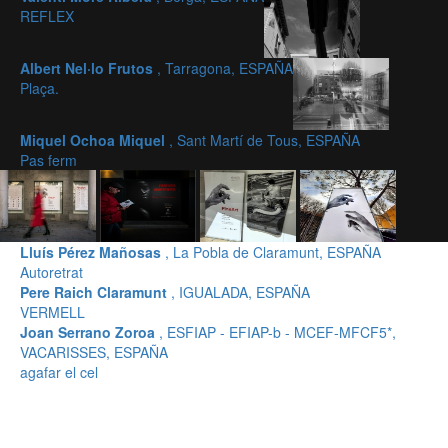
REFLEX
Albert Nel·lo Frutos
, Tarragona, ESPAÑA
Plaça.
Miquel Ochoa Miquel
, Sant Martí de Tous, ESPAÑA
Pas ferm
Lluís Pérez Mañosas
, La Pobla de Claramunt, ESPAÑA
Autoretrat
Pere Raich Claramunt
, IGUALADA, ESPAÑA
VERMELL
Joan Serrano Zoroa
, ESFIAP - EFIAP-b - MCEF-MFCF5*,
VACARISSES, ESPAÑA
agafar el cel