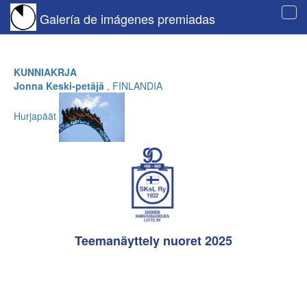
Galería de imágenes premiadas
Tog
navi
KUNNIAKRJA
Jonna Keski-petäjä
, FINLANDIA
Hurjapäät
Teemanäyttely nuoret 2025