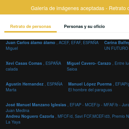
Galería de imágenes aceptadas - Retrato 
Retrato de personas
Personas y su oficio
Juan Carlos álamo álamo
, ACEF, EFAF, ESPAÑA
Carina Balf
Miguel
UN FUTURO
Xevi Casas Comas
, ESPAÑA
Miguel Cavero- Carazo
, Entre 
calada
Saioa
Agustin Hernandez
, ESPAÑA
Manuel López Puerma
, EFIAP/
Marta
El hombre del paraguas
José Manuel Manzano Iglesias
, EFIAP - MCEF/p - MFAF/b - Ju
Juan Medina
Andreu Noguero Cazorla
, MFCF/d, Savi FCF,MCEF/d3, Premio N
La Yaya