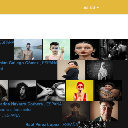
es-ES
 ESPAÑA
mián Gallego Gómez
, ESPAÑA
nt
arlos Navarro Corberá
, ESPAÑA
adre a todo color
r
, ESPAÑA
Raúl Pérez López
, ESPAÑA