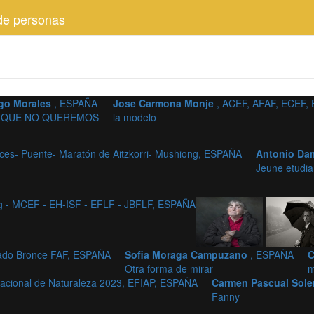
de personas
ego Morales
, ESPAÑA
Jose Carmona Monje
, ACEF, AFAF, ECEF,
 QUE NO QUEREMOS
la modelo
luces- Puente- Maratón de Aitzkorri- Mushiong, ESPAÑA
Antonio Da
Jeune etudia
g - MCEF - EH-ISF - EFLF - JBFLF, ESPAÑA
rado Bronce FAF, ESPAÑA
Sofia Moraga Campuzano
, ESPAÑA
C
Otra forma de mirar
m
acional de Naturaleza 2023, EFIAP, ESPAÑA
Carmen Pascual Sole
Fanny