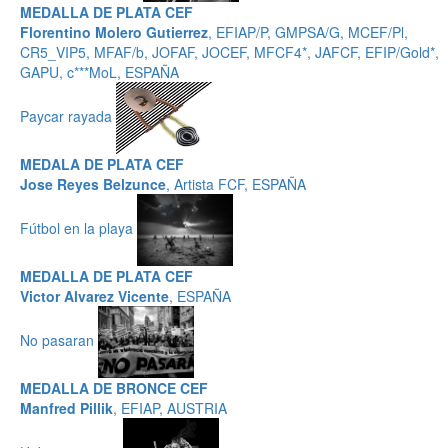
MEDALLA DE PLATA CEF
Florentino Molero Gutierrez
, EFIAP/P, GMPSA/G, MCEF/Pl,
CR5_VIP5, MFAF/b, JOFAF, JOCEF, MFCF4*, JAFCF, EFIP/Gold*,
GAPU, c***MoL, ESPAÑA
Paycar rayada
MEDALA DE PLATA CEF
Jose Reyes Belzunce
, Artista FCF, ESPAÑA
Fútbol en la playa
MEDALLA DE PLATA CEF
Victor Alvarez Vicente
, ESPAÑA
No pasaran
MEDALLA DE BRONCE CEF
Manfred Pillik
, EFIAP, AUSTRIA