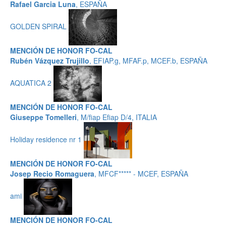
Rafael Garcia Luna
, ESPAÑA
GOLDEN SPIRAL
MENCIÓN DE HONOR FO-CAL
Rubén Vázquez Trujillo
, EFIAP.g, MFAF.p, MCEF.b, ESPAÑA
AQUATICA 2
MENCIÓN DE HONOR FO-CAL
Giuseppe Tomelleri
, M/fiap Efiap D/4, ITALIA
Holiday residence nr 1
MENCIÓN DE HONOR FO-CAL
Josep Recio Romaguera
, MFCF***** - MCEF, ESPAÑA
ami
MENCIÓN DE HONOR FO-CAL