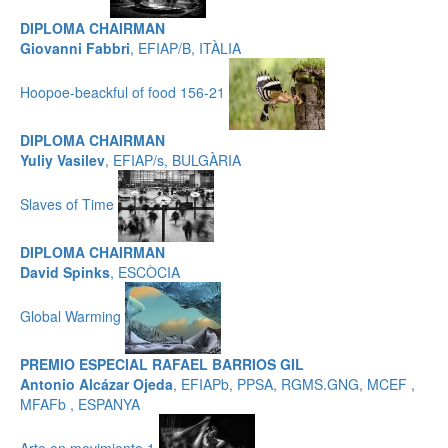
DIPLOMA CHAIRMAN
Giovanni Fabbri
, EFIAP/B, ITÀLIA
Hoopoe-beackful of food 156-21
DIPLOMA CHAIRMAN
Yuliy Vasilev
, EFIAP/s, BULGÀRIA
Slaves of Time
DIPLOMA CHAIRMAN
David Spinks
, ESCÒCIA
Global Warming
PREMIO ESPECIAL RAFAEL BARRIOS GIL
Antonio Alcázar Ojeda
, EFIAPb, PPSA, RGMS.GNG, MCEF ,
MFAFb , ESPANYA
Arte en movimiento 1