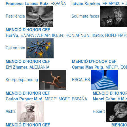
Francesc Lacasa Ruiz
, ESPAÑA
Istvan Kerekes
, EFIAP/d3, 
Resiliéncia
Soulmate faces
MENCIÓ D'HONOR CEF
Hai Vu
, E.VAPA ; A.FIAP; IIG/S4; HON.AFNGN; IIG/S5; HON.FPMP;
Cat vo tom
MENCIÓ D'HONOR CEF
MENCIÓ D'HONOR CEF
Elfi Zimmer
, ALEMANIA
Carme Mas Puig
, MFCF*, EC
Koerperspannung
ESCALES
MENCIÓ D'HONOR CEF
MENCIÓ D'HONO
Carlos Punyet Miró
, MFCF* MCEF, ESPAÑA
Manel Caballé Mi
Aisha
Robert
MENCIÓ D'HONOR CEF
MENCIÓ