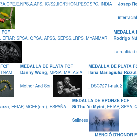
AP,A.CPE,E.NPS,A.APS,IIG/S2,IIG/P,HON.PESGSPC, INDIA
Josep R
interracia
 FCF
MEDALLA 
, EFIAP, SPSA, QPSA, APSS, SEPSS,LRPS, MYANMAR
Rodrigo Nú
La realidad
 FCF
MEDALLA DE PLATA FCF
MEDALLA DE PLATA F
IETNÁM
Danny Wong
, MPSA, MALASIA
Ilaria Mariagiulia Rizzu
Mother And Son
_DSC7271-natu2
MEDALLA DE BRONZE FCF
arza
, EFIAP, MCEF(oro), ESPAÑA
Si Thu Ye Myint
, EFIAP, SPSA
Stillness
MENCIÓ D'HONOR F