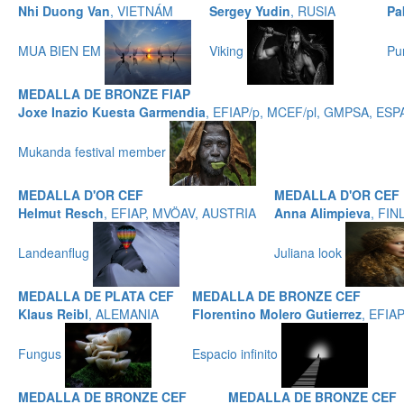
Nhi Duong Van
, VIETNÁM
Sergey Yudin
, RUSIA
Pa
MUA BIEN EM
Viking
Pu
MEDALLA DE BRONZE FIAP
Joxe Inazio Kuesta Garmendia
, EFIAP/p, MCEF/pl, GMPSA, ES
Mukanda festival member
MEDALLA D'OR CEF
MEDALLA D'OR CEF
Helmut Resch
, EFIAP, MVÖAV, AUSTRIA
Anna Alimpieva
, FIN
Landeanflug
Juliana look
MEDALLA DE PLATA CEF
MEDALLA DE BRONZE CEF
Klaus Reibl
, ALEMANIA
Florentino Molero Gutierrez
, EFIA
Fungus
Espacio infinito
MEDALLA DE BRONZE CEF
MEDALLA DE BRONZE CEF