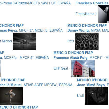
d-Premi CAT2020-MCEFp SAVI FCF, ESPAÑA
Francisco González
EmptyName 2
D'HONOR FIAP
MENCIÓ D'HONOR FIAP
anas Pérez
, MFCF 2*, MCEF/b, ESPAÑA
Danny Wong
, MPSA, MA
t Michel
Pots
IAP
MENCIÓ D'HONOR FIAP
na
, MCEF/b - MFCF 5*, ESPAÑA
Francesc Alasà Puig
, MFCF4* - 
EFP Seat -
 D'HONOR FIAP
MENCIÓ D'HONOR 
aballé Miquel
, AFIAP ACEF MFCF4*, ESPAÑA
Joan Mimó Bayo
, 
L´ull
MENCIÓ D'HONOR FIAP