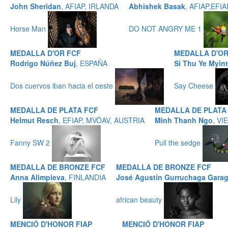
John Sheridan
, AFIAP, IRLANDA
Abhishek Basak
, AFIAP,EFI
Horse Man
DO NOT ANGRY ME 1
MEDALLA D'OR FCF
MEDALLA D'OR
Rodrigo Núñez Buj
, ESPAÑA
Si Thu Ye Myint
Dos cuervos iban hacia el oeste
Say Cheese
MEDALLA DE PLATA FCF
MEDALLA DE PLATA
Helmut Resch
, EFIAP, MVÖAV, AUSTRIA
Minh Thanh Ngo
, V
Fanny SW 2
Pull the sedge
MEDALLA DE BRONZE FCF
MEDALLA DE BRONZE FCF
Anna Alimpieva
, FINLANDIA
José Agustín Gurruchaga Garag
Lily
african beauty
MENCIÓ D'HONOR FIAP
MENCIÓ D'HONOR FIAP