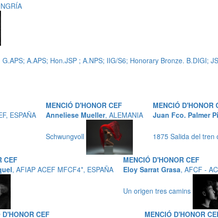
HUNGRÍA
 G.APS; A.APS; Hon.JSP ; A.NPS; IIG/S6; Honorary Bronze. B.DIGI; 
MENCIÓ D'HONOR CEF
MENCIÓ D'HONOR 
EF, ESPAÑA
Anneliese Mueller
, ALEMANIA
Juan Fco. Palmer Pi
Schwungvoll
1875 Salida del tren
R CEF
MENCIÓ D'HONOR CEF
quel
, AFIAP ACEF MFCF4*, ESPAÑA
Eloy Sarrat Grasa
, AFCF - A
Un origen tres camins
 D'HONOR CEF
MENCIÓ D'HONOR CE