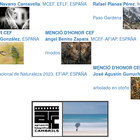
 Navarro Cantavella
, MCEF, EFLF, ESPAÑA
Rafael Planas Pérez
, 
Paso Gardena
R CEF
MENCIÓ D'HONOR CEF
 González
, ESPAÑA
ángel Benito Zapata
, MCEF-AFIAP, ESPAÑA
rinodos
MENCIÓ D'HONOR CE
cional de Naturaleza 2023, EFIAP, ESPAÑA
José Agustín Gurruc
arbolado en otoño