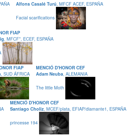
SPAÑA
Alfons Casalé Turú
, MFCF ACEF, ESPAÑA
Facial scarifications
NOR FIAP
ig
, MFCF*, ECEF, ESPAÑA
A
ONOR FIAP
MENCIÓ D'HONOR CEF
n
, SUD ÁFRICA
Adam Neuba
, ALEMANIA
The little Moth
MENCIÓ D'HONOR CEF
ÑA
Santiago Choliz
, MCEF/plata, EFIAP/diamante1, ESPAÑA
princesse 194