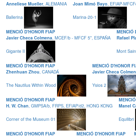
Anneliese Mueller
, ALEMANIA
Joan Mimó Bayo
, EFIAP-MFCF
Ballerina
Marina-20-1
MENCIÓ D'HONOR FIAP
MENCIÓ 
Javier Checa Colmena
, MCEF/b - MFCF 5*, ESPAÑA
Rafael Pl
Gigante II
Mont Sain
MENCIÓ D'HONOR FIAP
MENCIÓ D'HONOR F
Zhenhuan Zhou
, CANADÁ
Javier Checa Colme
The Nautilus Within Wood
Ysios 2
MENCIÓ D'HONOR FIAP
MENCIÓ
H. W. Chan
, GMPSA/b, FRPS, EFIAP/d2, HONG KONG
Manel C
Corner of the Museum 01
Equilibri
MENCIÓ D'HONOR FIAP
MENCIÓ D'HONOR FIAP