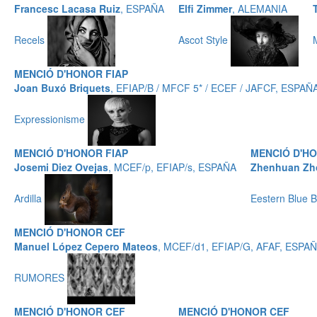
Francesc Lacasa Ruiz
, ESPAÑA
Elfi Zimmer
, ALEMANIA
Recels
Ascot Style
MENCIÓ D'HONOR FIAP
Joan Buxó Briquets
, EFIAP/B / MFCF 5* / ECEF / JAFCF, ESPAÑ
Expressionisme
MENCIÓ D'HONOR FIAP
MENCIÓ D'HO
Josemi Diez Ovejas
, MCEF/p, EFIAP/s, ESPAÑA
Zhenhuan Zh
Ardilla
Eestern Blue B
MENCIÓ D'HONOR CEF
Manuel López Cepero Mateos
, MCEF/d1, EFIAP/G, AFAF, ESPA
RUMORES
MENCIÓ D'HONOR CEF
MENCIÓ D'HONOR CEF