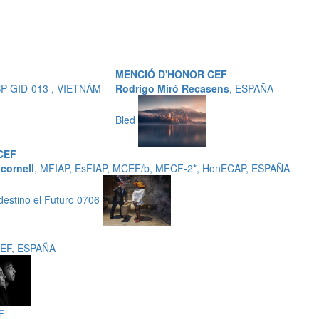
MENCIÓ D'HONOR CEF
JSP-GID-013 , VIETNÁM
Rodrigo Miró Recasens
, ESPAÑA
Bled
CEF
cornell
, MFIAP, EsFIAP, MCEF/b, MFCF-2*, HonECAP, ESPAÑA
 destino el Futuro 0706
CEF, ESPAÑA
F