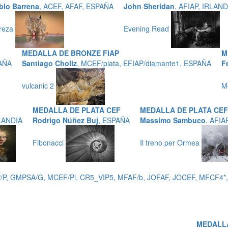
blo Barrena
, ACEF, AFAF, ESPAÑA
John Sheridan
, AFIAP, IRLAN
reza
Evening Read
MEDALLA DE BRONZE FIAP
M
PAÑA
Santiago Choliz
, MCEF/plata, EFIAP/diamante1, ESPAÑA
F
vulcanic 2
M
MEDALLA DE PLATA CEF
MEDALLA DE PLATA CEF
LANDIA
Rodrigo Núñez Buj
, ESPAÑA
Massimo Sambuco
, AFIA
Fibonacci
Il treno per Ormea
P/P, GMPSA/G, MCEF/Pl, CR5_VIP5, MFAF/b, JOFAF, JOCEF, MFCF4*,
MEDALLA