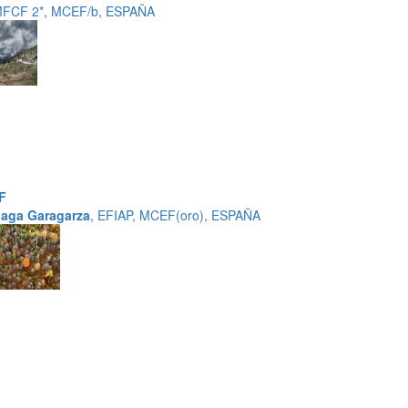
MFCF 2*, MCEF/b, ESPAÑA
F
haga Garagarza
, EFIAP, MCEF(oro), ESPAÑA