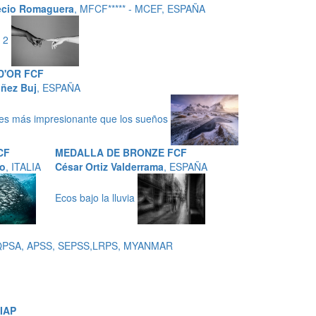
ecio Romaguera
, MFCF***** - MCEF, ESPAÑA
l 2
D'OR FCF
ñez Buj
, ESPAÑA
 es más impresionante que los sueños
CF
MEDALLA DE BRONZE FCF
to
, ITALIA
César Ortiz Valderrama
, ESPAÑA
Ecos bajo la lluvia
, QPSA, APSS, SEPSS,LRPS, MYANMAR
IAP