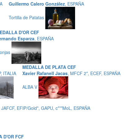
DA
Guillermo Calero González
, ESPAÑA
Tortilla de Patatas
EDALLA D'OR CEF
ernando Esparza
, ESPAÑA
onjas
MEDALLA DE PLATA CEF
P, ITALIA
Xavier Rafanell Jacas
, MFCF 2*, ECEF, ESPAÑA
ALBA V
 JAFCF, EFIP/Gold*, GAPU, c***MoL, ESPAÑA
 D'OR FCF