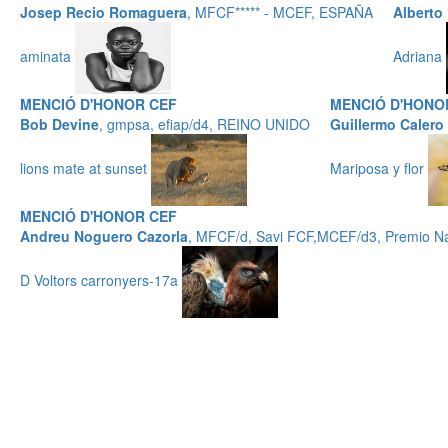
Josep Recio Romaguera
, MFCF***** - MCEF, ESPAÑA
Alberto
aminata
Adriana
MENCIÓ D'HONOR CEF
MENCIÓ D'HONO
Bob Devine
, gmpsa, efiap/d4, REINO UNIDO
Guillermo Calero
lions mate at sunset
Mariposa y flor
MENCIÓ D'HONOR CEF
Andreu Noguero Cazorla
, MFCF/d, Savi FCF,MCEF/d3, Premio Na
D Voltors carronyers-17a