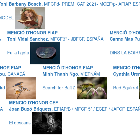
Toni Barbany Bosch
, MFCFd- PREMI CAT 2021- MCEF/p- AFIAP, E
MODEL
MENCIÓ D'HONOR FIAP
MENCIÓ D'HO
A
Toni Vidal Sanchez
, MFCF3* - JBFCF, ESPAÑA
Carme Mas Pu
Fulla i gota
DINS LA BOIR
NOR FIAP
MENCIÓ D'HONOR FIAP
MENCIÓ D'H
ou
, CANADÁ
Minh Thanh Ngo
, VIETNÁM
Cynthia Ure
ird
Search for Bait 2
Red Squirrel
MENCIÓ D'HONOR CEF
ÑA
Joan Buxó Briquets
, EFIAP/B / MFCF 5* / ECEF / JAFCF, ESPA
El descans