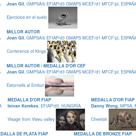
A
Joan Gil
, GMPSA/b EFIAP/d3 GMAPS MCEF/d1 MFCF/pl, ESPAÑ
Ejercicios en el suelo
MILLOR AUTOR
A
Joan Gil
, GMPSA/b EFIAP/d3 GMAPS MCEF/d1 MFCF/pl, ESPAÑ
Conference of Kings
MILLOR AUTOR / MEDALLA D'OR CEF
A
Joan Gil
, GMPSA/b EFIAP/d3 GMAPS MCEF/d1 MFCF/pl, ESPAÑ
Estornells al Embut
MEDALLA D'OR FIAP
MEDALLA D'OR FIAP
A
Istvan Kerekes
, EFIAP/d3, HUNGRÍA
Danny Wong
, MPSA,
Visage from Viseu valley
Cheetah
DALLA DE PLATA FIAP
MEDALLA DE BRONZE FIAP