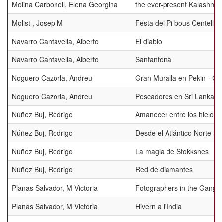
Molina Carbonell, Elena Georgina
the ever-present Kalashnik
Molist , Josep M
Festa del Pi bous Centelles
Navarro Cantavella, Alberto
El diablo
Navarro Cantavella, Alberto
Santantonà
Noguero Cazorla, Andreu
Gran Muralla en Pekin - Ch
Noguero Cazorla, Andreu
Pescadores en Sri Lanka 0
Núñez Buj, Rodrigo
Amanecer entre los hielos
Núñez Buj, Rodrigo
Desde el Atlántico Norte
Núñez Buj, Rodrigo
La magia de Stokksnes
Núñez Buj, Rodrigo
Red de diamantes
Planas Salvador, M Victoria
Fotographers in the Gange
Planas Salvador, M Victoria
Hivern a l'India