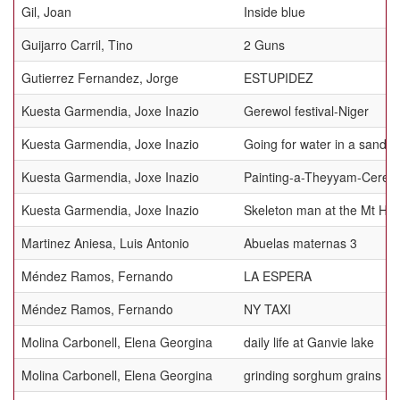
Gil, Joan
Inside blue
Guijarro Carril, Tino
2 Guns
Gutierrez Fernandez, Jorge
ESTUPIDEZ
Kuesta Garmendia, Joxe Inazio
Gerewol festival-Niger
Kuesta Garmendia, Joxe Inazio
Going for water in a sands
Kuesta Garmendia, Joxe Inazio
Painting-a-Theyyam-Ceremo
Kuesta Garmendia, Joxe Inazio
Skeleton man at the Mt Hag
Martinez Aniesa, Luis Antonio
Abuelas maternas 3
Méndez Ramos, Fernando
LA ESPERA
Méndez Ramos, Fernando
NY TAXI
Molina Carbonell, Elena Georgina
daily life at Ganvie lake
Molina Carbonell, Elena Georgina
grinding sorghum grains