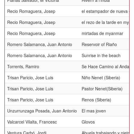
Planas Salvador, M Victoria
Hivern a l'India
Recio Romaguera, Josep
el estampador de nueva del
Recio Romaguera, Josep
el rezo de la tarde en mya
Recio Romaguera, Josep
mirtadas de myanmar
Romero Salamanca, Juan Antonio
Reservoir of Riaño
Romero Salamanca, Juan Antonio
Sunrise in the beach
Torrents, Ramiro
Se Hace Camino al Andar
Trisan Paricio, Jose Luis
Niño Nenet (Siberia)
Trisan Paricio, Jose Luis
Pastor Nenet(Siberia)
Trisan Paricio, Jose Luis
Renos (Siberia)
Unzurrunzaga Posada, Juan Antonio
El mas joven
Valcarcel Vilalta, Francesc
Glovos
Ventura Carbó, Jordi
Abuela trabajando y nieto 