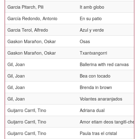
Garcia Pitarch, Pili
It amb globo
García Redondo, Antonio
En su patio
Garcia Terol, Alfredo
Azul y verde
Gaskon Marañon, Oskar
Osas
Gaskon Marañon, Oskar
Txantxangorri
Gil, Joan
Ballerina with red canvas
Gil, Joan
Bea con tocado
Gil, Joan
Brenda in brown
Gil, Joan
Volantes anaranjados
Guijarro Carril, Tino
Adriana dual
Guijarro Carril, Tino
Amor etiam deos tangitl-chelo
Guijarro Carril, Tino
Paula tras el cristal