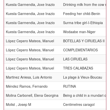
Kuesta Garmendia, Joxe Inazio
Drinking milk from the cow s 
Kuesta Garmendia, Joxe Inazio
Feeding her child-Benin
Kuesta Garmendia, Joxe Inazio
Surma tribe girl-I-Ethiopia
Kuesta Garmendia, Joxe Inazio
Wodaabe man-Niger
López Cepero Mateos, Manuel
BOTELLAS Y CIRUELAS II
López Cepero Mateos, Manuel
COMPLEMENTARIOS
López Cepero Mateos, Manuel
LAS CIRUELAS
López Cepero Mateos, Manuel
TRES CALABAZAS
Martinez Aniesa, Luis Antonio
La plage à Vieux-Boucau
Méndez Ramos, Fernando
RUTINA
Molina Carbonell, Elena Georgina
Being a child in a mundari c
Molist , Josep M
Centimetres caragol