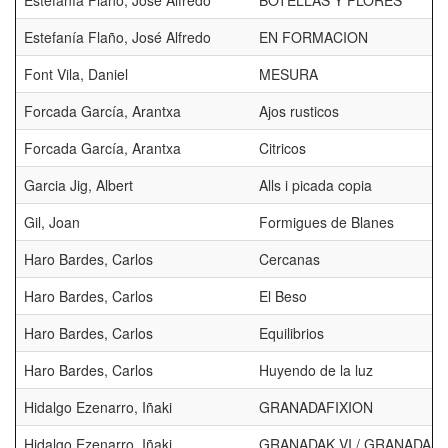
Estefanía Flaño, José Alfredo
BOTELLAS Y FLORES
Estefanía Flaño, José Alfredo
EN FORMACION
Font Vila, Daniel
MESURA
Forcada García, Arantxa
Ajos rusticos
Forcada García, Arantxa
Citricos
Garcia Jig, Albert
Alls i picada copia
Gil, Joan
Formigues de Blanes
Haro Bardes, Carlos
Cercanas
Haro Bardes, Carlos
El Beso
Haro Bardes, Carlos
Equilibrios
Haro Bardes, Carlos
Huyendo de la luz
Hidalgo Ezenarro, Iñaki
GRANADAFIXION
Hidalgo Ezenarro, Iñaki
GRANADAK VI / GRANADAS 