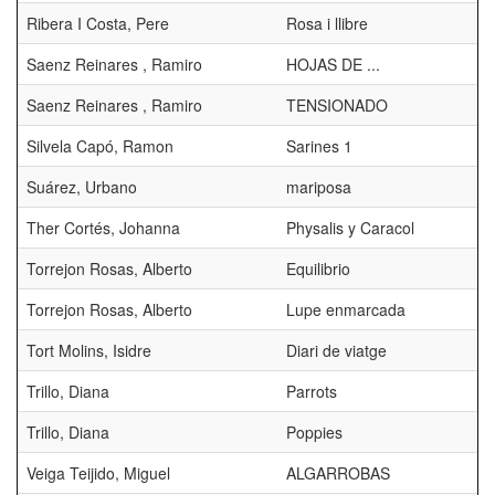
Ribera I Costa, Pere
Rosa i llibre
Saenz Reinares , Ramiro
HOJAS DE ...
Saenz Reinares , Ramiro
TENSIONADO
Silvela Capó, Ramon
Sarines 1
Suárez, Urbano
mariposa
Ther Cortés, Johanna
Physalis y Caracol
Torrejon Rosas, Alberto
Equilibrio
Torrejon Rosas, Alberto
Lupe enmarcada
Tort Molins, Isidre
Diari de viatge
Trillo, Diana
Parrots
Trillo, Diana
Poppies
Veiga Teijido, Miguel
ALGARROBAS