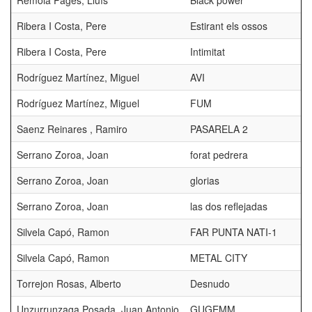
Remolà Pagès, Lluís
Black power
Ribera I Costa, Pere
Estirant els ossos
Ribera I Costa, Pere
Intimitat
Rodríguez Martínez, Miguel
AVI
Rodríguez Martínez, Miguel
FUM
Saenz Reinares , Ramiro
PASARELA 2
Serrano Zoroa, Joan
forat pedrera
Serrano Zoroa, Joan
glorias
Serrano Zoroa, Joan
las dos reflejadas
Silvela Capó, Ramon
FAR PUNTA NATI-1
Silvela Capó, Ramon
METAL CITY
Torrejon Rosas, Alberto
Desnudo
Unzurrunzaga Posada, Juan Antonio
GUGEMM