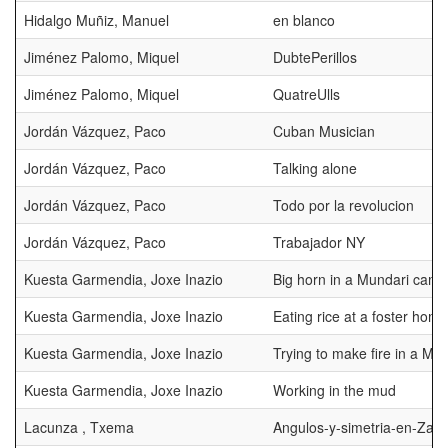
Hidalgo Muñiz, Manuel
en blanco
Jiménez Palomo, Miquel
DubtePerillos
Jiménez Palomo, Miquel
QuatreUlls
Jordán Vázquez, Paco
Cuban Musician
Jordán Vázquez, Paco
Talking alone
Jordán Vázquez, Paco
Todo por la revolucion
Jordán Vázquez, Paco
Trabajador NY
Kuesta Garmendia, Joxe Inazio
Big horn in a Mundari camp
Kuesta Garmendia, Joxe Inazio
Eating rice at a foster home
Kuesta Garmendia, Joxe Inazio
Trying to make fire in a Mu
Kuesta Garmendia, Joxe Inazio
Working in the mud
Lacunza , Txema
Angulos-y-simetria-en-Zar