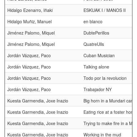
Hidalgo Ezenarro, Iñaki
ESKUAK I / MANOS II
Hidalgo Muñiz, Manuel
en blanco
Jiménez Palomo, Miquel
DubtePerillos
Jiménez Palomo, Miquel
QuatreUlls
Jordán Vázquez, Paco
Cuban Musician
Jordán Vázquez, Paco
Talking alone
Jordán Vázquez, Paco
Todo por la revolucion
Jordán Vázquez, Paco
Trabajador NY
Kuesta Garmendia, Joxe Inazio
Big horn in a Mundari camp
Kuesta Garmendia, Joxe Inazio
Eating rice at a foster home
Kuesta Garmendia, Joxe Inazio
Trying to make fire in a Mu
Kuesta Garmendia, Joxe Inazio
Working in the mud