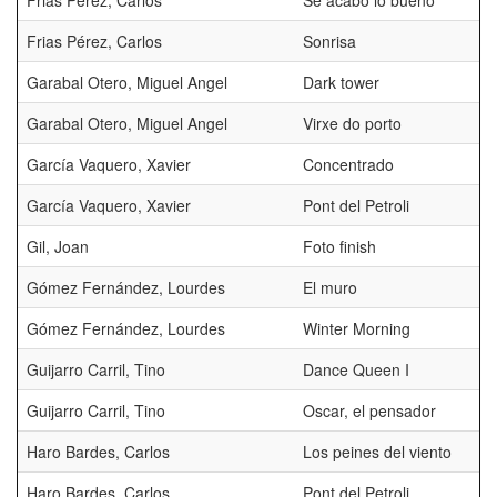
Frias Pérez, Carlos
Se acabo lo bueno
Frias Pérez, Carlos
Sonrisa
Garabal Otero, Miguel Angel
Dark tower
Garabal Otero, Miguel Angel
Virxe do porto
García Vaquero, Xavier
Concentrado
García Vaquero, Xavier
Pont del Petroli
Gil, Joan
Foto finish
Gómez Fernández, Lourdes
El muro
Gómez Fernández, Lourdes
Winter Morning
Guijarro Carril, Tino
Dance Queen I
Guijarro Carril, Tino
Oscar, el pensador
Haro Bardes, Carlos
Los peines del viento
Haro Bardes, Carlos
Pont del Petroli