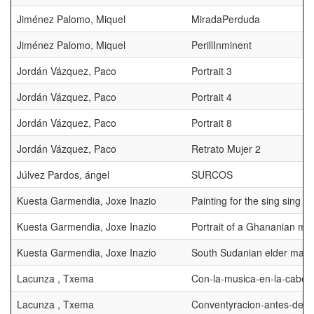
Jiménez Palomo, Miquel
MiradaPerduda
Jiménez Palomo, Miquel
PerillInminent
Jordán Vázquez, Paco
Portrait 3
Jordán Vázquez, Paco
Portrait 4
Jordán Vázquez, Paco
Portrait 8
Jordán Vázquez, Paco
Retrato Mujer 2
Júlvez Pardos, ángel
SURCOS
Kuesta Garmendia, Joxe Inazio
Painting for the sing sing fes
Kuesta Garmendia, Joxe Inazio
Portrait of a Ghananian ma
Kuesta Garmendia, Joxe Inazio
South Sudanian elder man
Lacunza , Txema
Con-la-musica-en-la-cabez
Lacunza , Txema
Conventyracion-antes-de-l