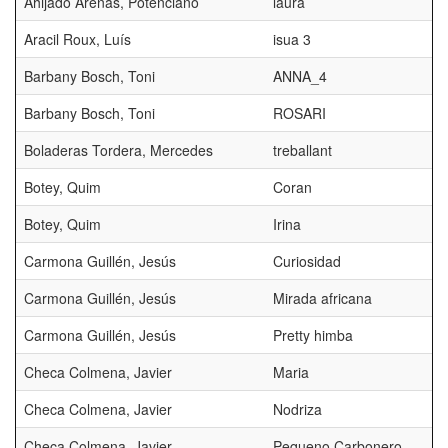
Ahijado Arenas, Potenciano
laura
Aracil Roux, Luís
isua 3
Barbany Bosch, Toni
ANNA_4
Barbany Bosch, Toni
ROSARI
Boladeras Tordera, Mercedes
treballant
Botey, Quim
Coran
Botey, Quim
Irina
Carmona Guillén, Jesús
Curiosidad
Carmona Guillén, Jesús
Mirada africana
Carmona Guillén, Jesús
Pretty himba
Checa Colmena, Javier
Maria
Checa Colmena, Javier
Nodriza
Checa Colmena, Javier
Pequeno Carbonero