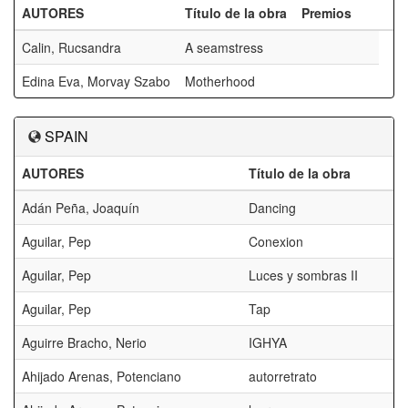
AUTORES
Título de la obra
Premios
Calin, Rucsandra
A seamstress
Edina Eva, Morvay Szabo
Motherhood
SPAIN
AUTORES
Título de la obra
Adán Peña, Joaquín
Dancing
Aguilar, Pep
Conexion
Aguilar, Pep
Luces y sombras II
Aguilar, Pep
Tap
Aguirre Bracho, Nerio
IGHYA
Ahijado Arenas, Potenciano
autorretrato