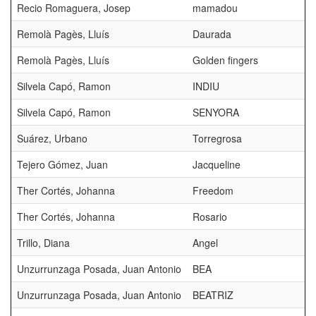
Recio Romaguera, Josep
mamadou
Remolà Pagès, Lluís
Daurada
Remolà Pagès, Lluís
Golden fingers
Silvela Capó, Ramon
INDIU
Silvela Capó, Ramon
SENYORA
Suárez, Urbano
Torregrosa
Tejero Gómez, Juan
Jacqueline
Ther Cortés, Johanna
Freedom
Ther Cortés, Johanna
Rosario
Trillo, Diana
Angel
Unzurrunzaga Posada, Juan Antonio
BEA
Unzurrunzaga Posada, Juan Antonio
BEATRIZ