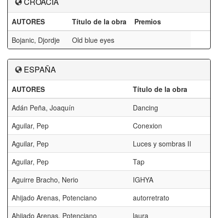
CROACIA
AUTORES
Título de la obra
Premios
Bojanic, Djordje
Old blue eyes
ESPAÑA
AUTORES
Título de la obra
Adán Peña, Joaquín
Dancing
Aguilar, Pep
Conexion
Aguilar, Pep
Luces y sombras II
Aguilar, Pep
Tap
Aguirre Bracho, Nerio
IGHYA
Ahijado Arenas, Potenciano
autorretrato
Ahijado Arenas, Potenciano
laura