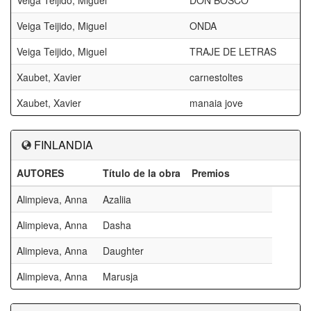
Veiga Teijido, Miguel
DON BOSCO
Veiga Teijido, Miguel
ONDA
Veiga Teijido, Miguel
TRAJE DE LETRAS
Xaubet, Xavier
carnestoltes
Xaubet, Xavier
manaia jove
FINLANDIA
AUTORES
Título de la obra
Premios
Alimpieva, Anna
Azaliia
Alimpieva, Anna
Dasha
Alimpieva, Anna
Daughter
Alimpieva, Anna
Marusja