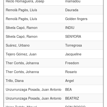
Recio Romaguera, Josep
mamadou
Remolà Pagès, Lluís
Daurada
Remolà Pagès, Lluís
Golden fingers
Silvela Capó, Ramon
INDIU
Silvela Capó, Ramon
SENYORA
Suárez, Urbano
Torregrosa
Tejero Gómez, Juan
Jacqueline
Ther Cortés, Johanna
Freedom
Ther Cortés, Johanna
Rosario
Trillo, Diana
Angel
Unzurrunzaga Posada, Juan Antonio
BEA
Unzurrunzaga Posada, Juan Antonio
BEATRIZ