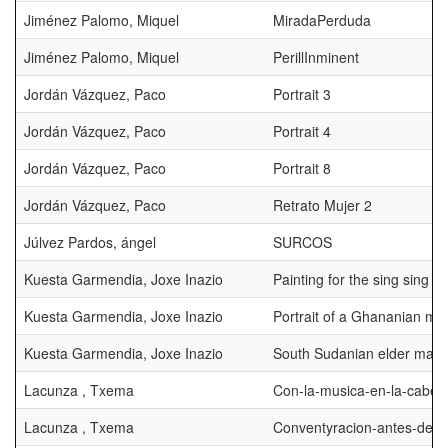
Jiménez Palomo, Miquel
MiradaPerduda
Jiménez Palomo, Miquel
PerillInminent
Jordán Vázquez, Paco
Portrait 3
Jordán Vázquez, Paco
Portrait 4
Jordán Vázquez, Paco
Portrait 8
Jordán Vázquez, Paco
Retrato Mujer 2
Júlvez Pardos, ángel
SURCOS
Kuesta Garmendia, Joxe Inazio
Painting for the sing sing fes
Kuesta Garmendia, Joxe Inazio
Portrait of a Ghananian ma
Kuesta Garmendia, Joxe Inazio
South Sudanian elder man
Lacunza , Txema
Con-la-musica-en-la-cabez
Lacunza , Txema
Conventyracion-antes-de-l