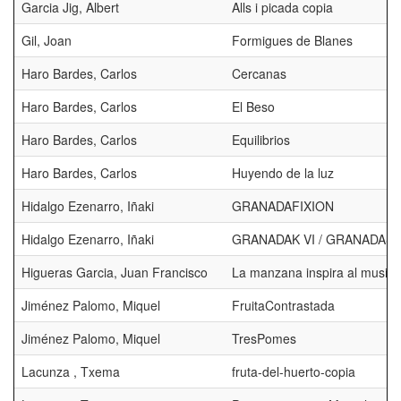
Garcia Jig, Albert
Alls i picada copia
Gil, Joan
Formigues de Blanes
Haro Bardes, Carlos
Cercanas
Haro Bardes, Carlos
El Beso
Haro Bardes, Carlos
Equilibrios
Haro Bardes, Carlos
Huyendo de la luz
Hidalgo Ezenarro, Iñaki
GRANADAFIXION
Hidalgo Ezenarro, Iñaki
GRANADAK VI / GRANADAS 
Higueras Garcia, Juan Francisco
La manzana inspira al musico
Jiménez Palomo, Miquel
FruitaContrastada
Jiménez Palomo, Miquel
TresPomes
Lacunza , Txema
fruta-del-huerto-copia