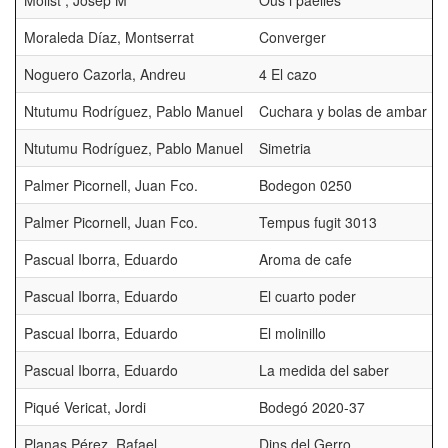
Molist , Josep M
Ous i paelles
Moraleda Díaz, Montserrat
Converger
Noguero Cazorla, Andreu
4 El cazo
Ntutumu Rodríguez, Pablo Manuel
Cuchara y bolas de ambar
Ntutumu Rodríguez, Pablo Manuel
Simetria
Palmer Picornell, Juan Fco.
Bodegon 0250
Palmer Picornell, Juan Fco.
Tempus fugit 3013
Pascual Iborra, Eduardo
Aroma de cafe
Pascual Iborra, Eduardo
El cuarto poder
Pascual Iborra, Eduardo
El molinillo
Pascual Iborra, Eduardo
La medida del saber
Piqué Vericat, Jordi
Bodegó 2020-37
Planas Pérez, Rafael
Dins del Gerro