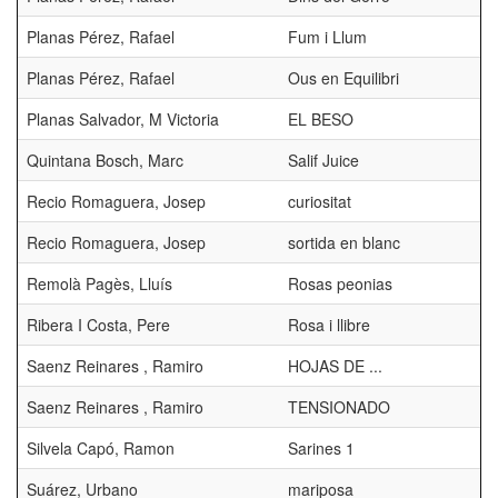
Planas Pérez, Rafael
Fum i Llum
Planas Pérez, Rafael
Ous en Equilibri
Planas Salvador, M Victoria
EL BESO
Quintana Bosch, Marc
Salif Juice
Recio Romaguera, Josep
curiositat
Recio Romaguera, Josep
sortida en blanc
Remolà Pagès, Lluís
Rosas peonias
Ribera I Costa, Pere
Rosa i llibre
Saenz Reinares , Ramiro
HOJAS DE ...
Saenz Reinares , Ramiro
TENSIONADO
Silvela Capó, Ramon
Sarines 1
Suárez, Urbano
mariposa